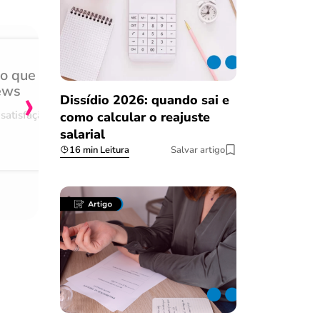
do que
Achei muito rápido, sem 
›
ews
burocracia
Dissídio 2026: quando sai e
satisfação
Comentário retirado da nossa pes
como calcular o reajuste
salarial
08/03/2023
16 min Leitura
Salvar artigo