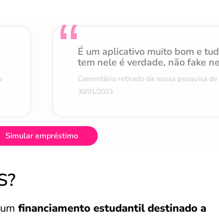
É um aplicativo muito bom e tu
tem nele é verdade, não fake n
o
Comentário retirado da nossa pesquisa de 
30/01/2023
Simular empréstimo
S?
o um
financiamento estudantil destinado a