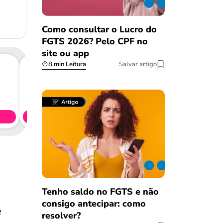
Como consultar o Lucro do
FGTS 2026? Pelo CPF no
site ou app
8 min Leitura
Salvar artigo
Consig
CL
Simule 
Tenho saldo no FGTS e não
consigo antecipar: como
e
resolver?
Salvar Ferramenta