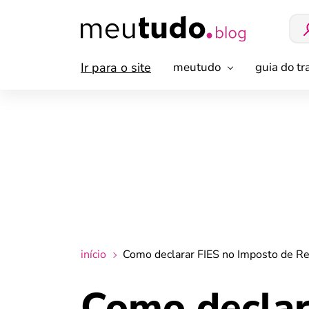
Ir para o site
meutudo
guia do t
início
Como declarar FIES no Imposto de Re
Como declar