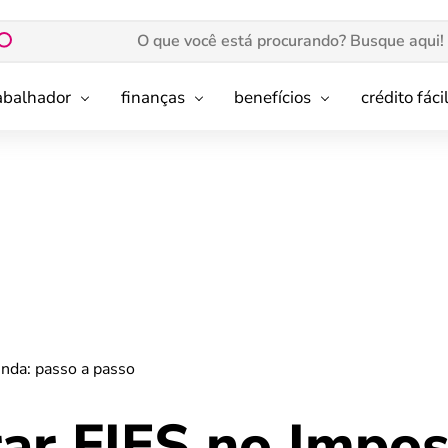
rabalhador
finanças
benefícios
crédito fáci
nda: passo a passo
ar FIES no Impos