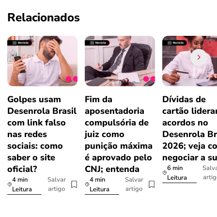
Relacionados
Golpes usam
Fim da
Dívidas de
Desenrola Brasil
aposentadoria
cartão lider
com link falso
compulsória de
acordos no
nas redes
juiz como
Desenrola Br
sociais: como
punição máxima
2026; veja c
saber o site
é aprovado pelo
negociar a s
oficial?
CNJ; entenda
6 min
Salv
arti
Leitura
4 min
4 min
Salvar
Salvar
artigo
artigo
Leitura
Leitura