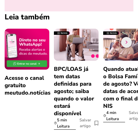
Leia também
BPC/LOAS já
Quando atual
tem datas
o Bolsa Famí
Acesse o canal
definidas para
de agosto? V
gratuito
agosto; saiba
datas de aco
meutudo.notícias
quando o valor
com o final 
estará
NIS
disponível
4 min
Salv
arti
Leitura
5 min
Salvar
artigo
Leitura