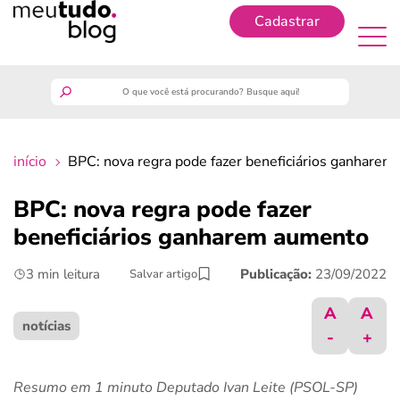
Cadastrar
Cadastrar
meutudo
início
BPC: nova regra pode fazer beneficiários ganhare
guia do trabalhador
BPC: nova regra pode fazer
finanças
beneficiários ganharem aumento
3 min leitura
Publicação:
23/09/2022
Salvar artigo
benefícios
A
A
crédito fácil
notícias
-
+
últimas notícias
Resumo em 1 minuto Deputado Ivan Leite (PSOL-SP)