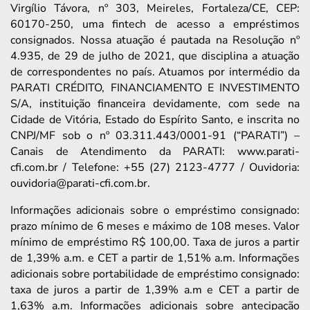
Virgílio Távora, nº 303, Meireles, Fortaleza/CE, CEP:
60170-250, uma fintech de acesso a empréstimos
consignados. Nossa atuação é pautada na Resolução nº
4.935, de 29 de julho de 2021, que disciplina a atuação
de correspondentes no país. Atuamos por intermédio da
PARATI CRÉDITO, FINANCIAMENTO E INVESTIMENTO
S/A, instituição financeira devidamente, com sede na
Cidade de Vitória, Estado do Espírito Santo, e inscrita no
CNPJ/MF sob o nº 03.311.443/0001-91 (“PARATI”) –
Canais de Atendimento da PARATI: www.parati-
cfi.com.br / Telefone: +55 (27) 2123-4777 / Ouvidoria:
ouvidoria@parati-cfi.com.br.
Informações adicionais sobre o empréstimo consignado:
prazo mínimo de 6 meses e máximo de 108 meses. Valor
mínimo de empréstimo R$ 100,00. Taxa de juros a partir
de 1,39% a.m. e CET a partir de 1,51% a.m. Informações
adicionais sobre portabilidade de empréstimo consignado:
taxa de juros a partir de 1,39% a.m e CET a partir de
1,63% a.m. Informações adicionais sobre antecipação