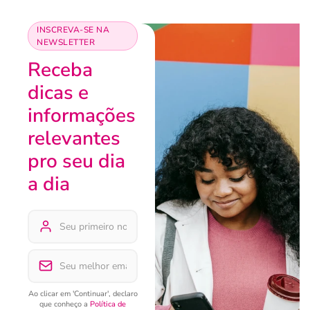
INSCREVA-SE NA
NEWSLETTER
Receba
dicas e
informações
relevantes
pro seu dia
a dia
Ao clicar em 'Continuar', declaro
que conheço a
Política de