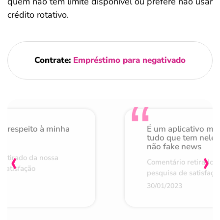
quem não tem limite disponível ou prefere não usar
crédito rotativo.
Contrate:
Empréstimo para negativado
o respeito à minha
É um aplicativo mu
de
tudo que tem nele 
não fake news
‹
›
retirado da nossa
Comentário retirado 
 satisfação
pesquisa de satisfaçã
30/01/2023