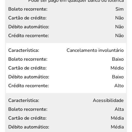
Pode ser pago em qualquer banco ou lotérica
Sim
Não
Não
Não
Cancelamento involuntário
Baixo
Médio
Baixo
Alto
Acessibilidade
Alta
Média
Média