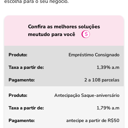
escolha para o seu negócio.
Confira as melhores soluções
meutudo para você
Produto
Empréstimo Consignado
1,39% a.m
Taxa
2 a 108 parcelas
a
partir
Antecipação Saque-aniversário
de
1,79% a.m
Pagamento
antecipe a partir de R$50