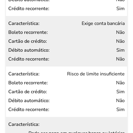
de
Sim
crédito
Exige conta bancária
Débito
Não
automático
Não
Crédito
Sim
recorrente
Não
Risco de limite insuficiente
Não
Sim
Não
Sim