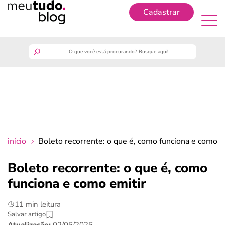
Cadastrar
Cadastrar
meutudo
guia do trabalhador
finanças
início
Boleto recorrente: o que é, como funciona e como e
benefícios
Boleto recorrente: o que é, como
funciona e como emitir
crédito fácil
11 min leitura
últimas notícias
Salvar artigo