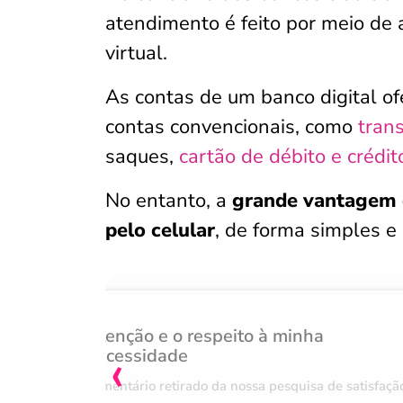
atendimento é feito por meio de 
virtual.
As contas de um banco digital o
contas convencionais, como
tran
saques,
cartão de débito e crédit
No entanto, a
grande vantagem d
pelo celular
, de forma simples e
Atenção e o respeito à minha
‹
necessidade
Comentário retirado da nossa pesquisa de satisfaçã