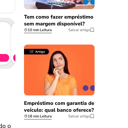
Tem como fazer empréstimo
sem margem disponível?
10 min Leitura
Salvar artigo
Consig
CL
Simule 
Empréstimo com garantia de
veículo: qual banco oferece?
18 min Leitura
Salvar artigo
odo o