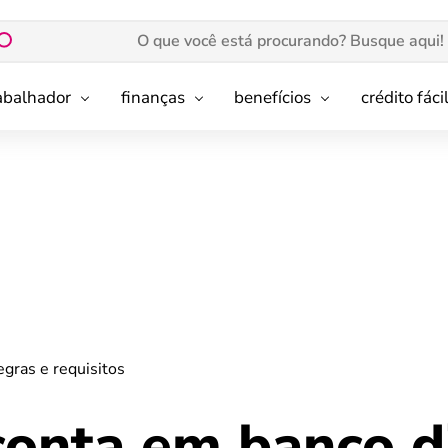
rabalhador
finanças
benefícios
crédito fáci
egras e requisitos
conta em banco di