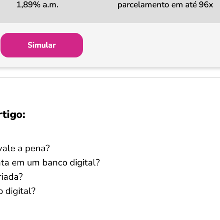
1,89% a.m.
parcelamento em até 96x
Simular
rtigo:
vale a pena?
nta em um banco digital?
riada?
 digital?