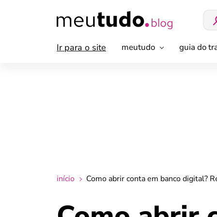
Ir para o site
meutudo
guia do t
início
Como abrir conta em banco digital? R
Como abrir 