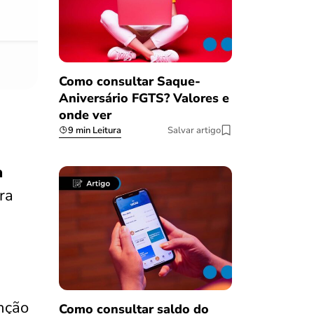
08/03/2023
Como consultar Saque-
Aniversário FGTS? Valores e
onde ver
9 min Leitura
Salvar artigo
a
ra
nção
Como consultar saldo do