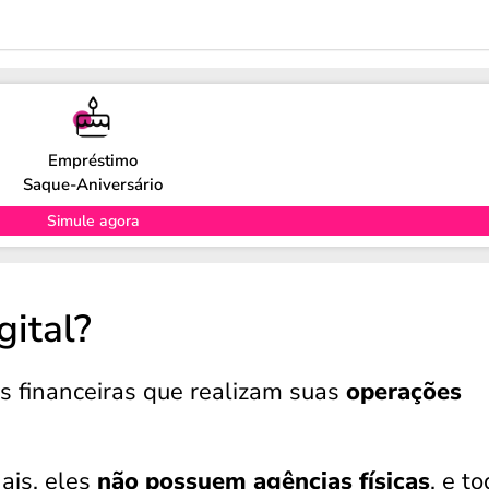
Empréstimo
Saque-Aniversário
Simule agora
gital?
es financeiras que realizam suas
operações
ais, eles
não possuem agências físicas
, e t