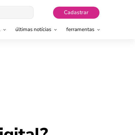
Cadastrar
l
últimas notícias
ferramentas
gital?