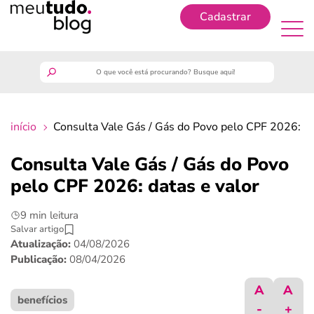
Cadastrar
Cadastrar
meutudo
início
Consulta Vale Gás / Gás do Povo pelo CPF 2026: da
guia do trabalhador
Consulta Vale Gás / Gás do Povo
finanças
pelo CPF 2026: datas e valor
9 min leitura
benefícios
Salvar artigo
Atualização:
04/08/2026
crédito fácil
Publicação:
08/04/2026
A
A
últimas notícias
benefícios
-
+