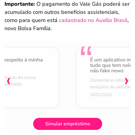
Importante:
O pagamento do Vale Gás poderá ser
acumulado com outros benefícios assistenciais,
como para quem está
cadastrado no Auxílio Brasil
,
novo Bolsa Família.
o respeito à minha
É um aplicativo mu
de
tudo que tem nele 
não fake news
‹
›
retirado da nossa
Comentário retirado 
 satisfação
pesquisa de satisfaçã
30/01/2023
Simular empréstimo