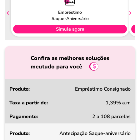
Empréstimo
Saque-Aniversário
Simule agora
Confira as melhores soluções
meutudo para você
Produto
Empréstimo Consignado
1,39% a.m
Taxa
2 a 108 parcelas
a
partir
Antecipação Saque-aniversário
de