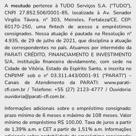
A
meutudo
pertence à TUDO Serviços S.A. (“TUDO”),
CNPJ 27.852.506/0001-85, localizada à Av. Senador
Virgílio Távora, nº 303, Meireles, Fortaleza/CE, CEP:
60170-250, uma fintech de acesso a empréstimos
consignados. Nossa atuação é pautada na Resolução nº
4.935, de 29 de julho de 2021, que disciplina a atuação
de correspondentes no país. Atuamos por intermédio da
PARATI CRÉDITO, FINANCIAMENTO E INVESTIMENTO
S/A, instituição financeira devidamente, com sede na
Cidade de Vitória, Estado do Espírito Santo, e inscrita no
CNPJ/MF sob o nº 03.311.443/0001-91 (“PARATI”) –
Canais de Atendimento da PARATI: www.parati-
cfi.com.br / Telefone: +55 (27) 2123-4777 / Ouvidoria:
ouvidoria@parati-cfi.com.br.
Informações adicionais sobre o empréstimo consignado:
prazo mínimo de 6 meses e máximo de 108 meses. Valor
mínimo de empréstimo R$ 100,00. Taxa de juros a partir
de 1,39% a.m. e CET a partir de 1,51% a.m. Informações