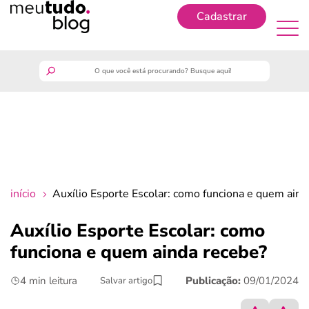
Cadastrar
Cadastrar
meutudo
guia do trabalhador
finanças
início
Auxílio Esporte Escolar: como funciona e quem aind
benefícios
Auxílio Esporte Escolar: como
funciona e quem ainda recebe?
crédito fácil
4 min leitura
Publicação:
09/01/2024
Salvar artigo
últimas notícias