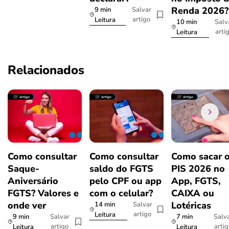
Renda 2026
9 min
Salvar
artigo
Leitura
10 min
Salv
arti
Leitura
Relacionados
Como consultar
Como consultar
Como sacar 
Saque-
saldo do FGTS
PIS 2026 no
Aniversário
pelo CPF ou app
App, FGTS,
FGTS? Valores e
com o celular?
CAIXA ou
onde ver
Lotéricas
14 min
Salvar
artigo
Leitura
9 min
7 min
Salvar
Salv
artigo
arti
Leitura
Leitura