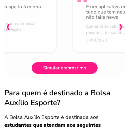
o respeito à minha
É um aplicativo mu
de
tudo que tem nele 
não fake news
‹
›
retirado da nossa
Comentário retirado 
 satisfação
pesquisa de satisfaçã
30/01/2023
Simular empréstimo
Para quem é destinado a Bolsa
Auxílio Esporte?
A Bolsa Auxílio Esporte é destinada aos
estudantes que atendam aos seguintes