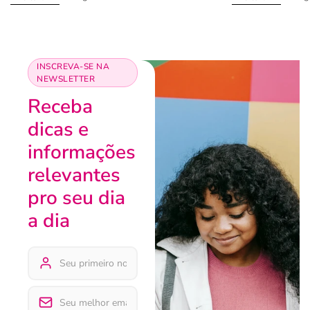
INSCREVA-SE NA
NEWSLETTER
Receba
dicas e
informações
relevantes
pro seu dia
a dia