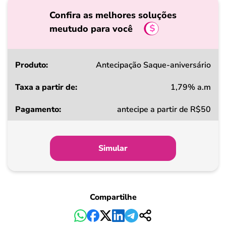
Confira as melhores soluções
meutudo para você
Produto
Antecipação Saque-aniversário
1,79% a.m
Taxa
antecipe a partir de R$50
a
partir
de
Simular
Pagamento
Compartilhe