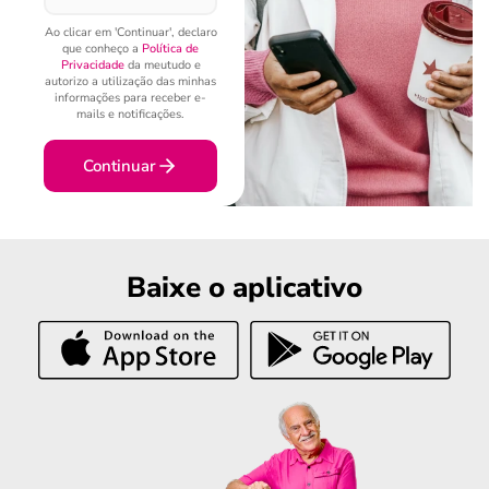
Ao clicar em 'Continuar', declaro
que conheço a
Política de
Privacidade
da meutudo e
autorizo a utilização das minhas
informações para receber e-
mails e notificações.
Continuar
Baixe o aplicativo