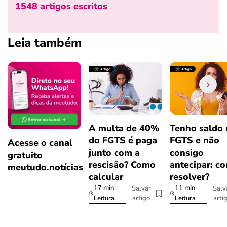
1548 artigos escritos
Leia também
A multa de 40%
Tenho saldo
do FGTS é paga
FGTS e não
Acesse o canal
junto com a
consigo
gratuito
rescisão? Como
antecipar: c
meutudo.notícias
calcular
resolver?
17 min
11 min
Salvar
Salv
artigo
arti
Leitura
Leitura