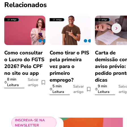
Relacionados
Como consultar
Como tirar o PIS
Carta de
o Lucro do FGTS
pela primeira
demissão co
2026? Pelo CPF
vez para o
aviso prévio:
no site ou app
primeiro
pedido pront
emprego?
dicas
8 min
Salvar
artigo
Leitura
5 min
9 min
Salvar
Salv
artigo
arti
Leitura
Leitura
INSCREVA-SE NA
NEWSLETTER