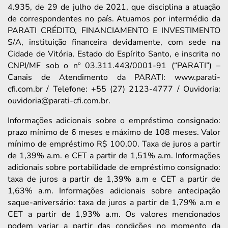
4.935, de 29 de julho de 2021, que disciplina a atuação
de correspondentes no país. Atuamos por intermédio da
PARATI CRÉDITO, FINANCIAMENTO E INVESTIMENTO
S/A, instituição financeira devidamente, com sede na
Cidade de Vitória, Estado do Espírito Santo, e inscrita no
CNPJ/MF sob o nº 03.311.443/0001-91 (“PARATI”) –
Canais de Atendimento da PARATI: www.parati-
cfi.com.br / Telefone: +55 (27) 2123-4777 / Ouvidoria:
ouvidoria@parati-cfi.com.br.
Informações adicionais sobre o empréstimo consignado:
prazo mínimo de 6 meses e máximo de 108 meses. Valor
mínimo de empréstimo R$ 100,00. Taxa de juros a partir
de 1,39% a.m. e CET a partir de 1,51% a.m. Informações
adicionais sobre portabilidade de empréstimo consignado:
taxa de juros a partir de 1,39% a.m e CET a partir de
1,63% a.m. Informações adicionais sobre antecipação
saque-aniversário: taxa de juros a partir de 1,79% a.m e
CET a partir de 1,93% a.m. Os valores mencionados
podem variar a partir das condições no momento da