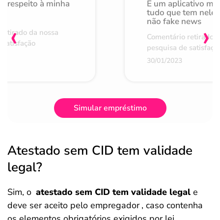
o respeito à minha
É um aplicativo mu
de
tudo que tem nele 
não fake news
‹
›
retirado da nossa
Comentário retirado 
 satisfação
pesquisa de satisfaçã
30/01/2023
Simular empréstimo
Atestado sem CID tem validade
legal?
Sim, o
atestado sem CID tem validade legal
e
deve ser aceito pelo empregador
, caso contenha
os elementos obrigatórios exigidos por lei.