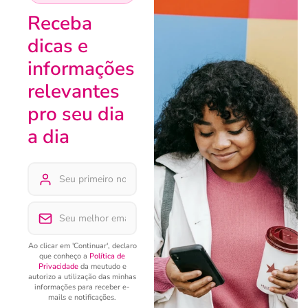
Receba
dicas e
informações
relevantes
pro seu dia
a dia
Ao clicar em 'Continuar', declaro
que conheço a
Política de
Privacidade
da meutudo e
autorizo a utilização das minhas
informações para receber e-
mails e notificações.