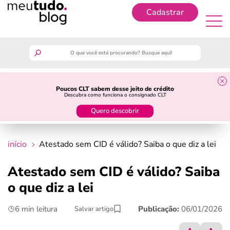
Cadastrar
Cadastrar
meutudo
Poucos CLT sabem desse jeito de crédito
Descubra como funciona o consignado CLT
guia do trabalhador
Quero descobrir
finanças
início
Atestado sem CID é válido? Saiba o que diz a lei
benefícios
Atestado sem CID é válido? Saiba
o que diz a lei
crédito fácil
6 min leitura
Publicação:
06/01/2026
Salvar artigo
últimas notícias