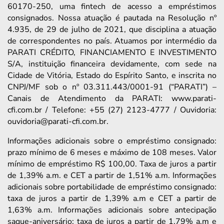
60170-250, uma fintech de acesso a empréstimos
consignados. Nossa atuação é pautada na Resolução nº
4.935, de 29 de julho de 2021, que disciplina a atuação
de correspondentes no país. Atuamos por intermédio da
PARATI CRÉDITO, FINANCIAMENTO E INVESTIMENTO
S/A, instituição financeira devidamente, com sede na
Cidade de Vitória, Estado do Espírito Santo, e inscrita no
CNPJ/MF sob o nº 03.311.443/0001-91 (“PARATI”) –
Canais de Atendimento da PARATI: www.parati-
cfi.com.br / Telefone: +55 (27) 2123-4777 / Ouvidoria:
ouvidoria@parati-cfi.com.br.
Informações adicionais sobre o empréstimo consignado:
prazo mínimo de 6 meses e máximo de 108 meses. Valor
mínimo de empréstimo R$ 100,00. Taxa de juros a partir
de 1,39% a.m. e CET a partir de 1,51% a.m. Informações
adicionais sobre portabilidade de empréstimo consignado:
taxa de juros a partir de 1,39% a.m e CET a partir de
1,63% a.m. Informações adicionais sobre antecipação
saque-aniversário: taxa de juros a partir de 1,79% a.m e