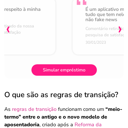
o respeito à minha
É um aplicativo mu
de
tudo que tem nele 
não fake news
‹
›
retirado da nossa
Comentário retirado 
 satisfação
pesquisa de satisfaçã
30/01/2023
Simular empréstimo
O que são as regras de transição?
As
regras de transição
funcionam como um
“meio-
termo” entre o antigo e o novo modelo de
aposentadoria
, criado após a
Reforma da