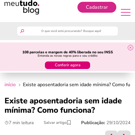
Cadastrar
Cadastrar
meutudo
108 parcelas e margem de 40% liberada no seu INSS
Entenda as novas regras para o seu crédito
guia do trabalhador
Conferir agora
finanças
início
Existe aposentadoria sem idade mínima? Como func
benefícios
Existe aposentadoria sem idade
mínima? Como funciona?
crédito fácil
7 min leitura
Publicação:
29/10/2024
Salvar artigo
últimas notícias