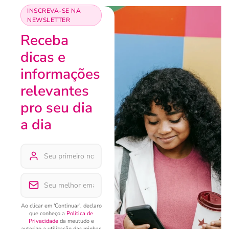
INSCREVA-SE NA
NEWSLETTER
Receba
dicas e
informações
relevantes
pro seu dia
a dia
Ao clicar em 'Continuar', declaro
que conheço a
Política de
Privacidade
da meutudo e
autorizo a utilização das minhas