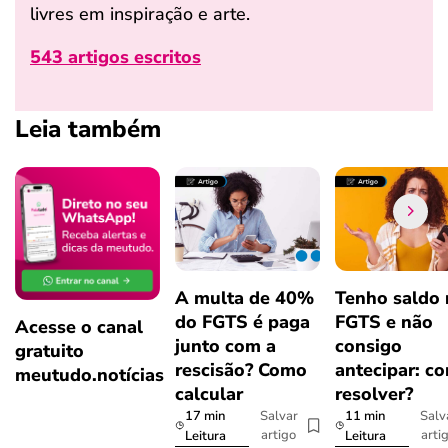
livres em inspiração e arte.
543 artigos escritos
Leia também
A multa de 40%
Tenho saldo
do FGTS é paga
FGTS e não
Acesse o canal
junto com a
consigo
gratuito
rescisão? Como
antecipar: c
meutudo.notícias
calcular
resolver?
17 min
11 min
Salvar
Salv
artigo
arti
Leitura
Leitura