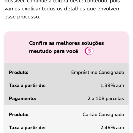
possível, continue a leitura deste conteúdo, pois
vamos explicar todos os detalhes que envolvem
esse processo.
Confira as melhores soluções
meutudo para você
Produto
Empréstimo Consignado
1,39% a.m
Taxa
2 a 108 parcelas
a
partir
Cartão Consignado
de
2,46% a.m