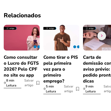
Relacionados
Como consultar
Como tirar o PIS
Carta de
o Lucro do FGTS
pela primeira
demissão co
2026? Pelo CPF
vez para o
aviso prévio:
no site ou app
primeiro
pedido pront
emprego?
dicas
8 min
Salvar
artigo
Leitura
5 min
9 min
Salvar
Salv
artigo
arti
Leitura
Leitura