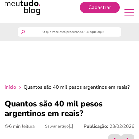
Cadastrar
Cadastrar
meutudo
guia do trabalhador
finanças
início
Quantos são 40 mil pesos argentinos em reais?
benefícios
Quantos são 40 mil pesos
argentinos em reais?
crédito fácil
6 min leitura
Publicação:
23/02/2026
Salvar artigo
últimas notícias