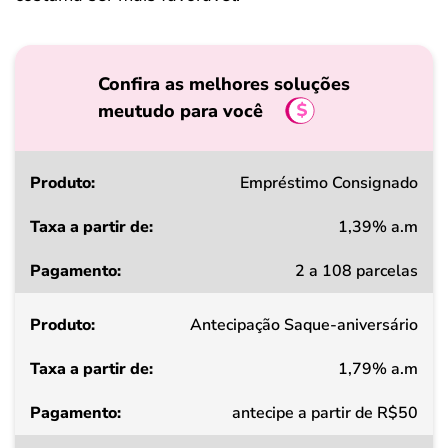
Confira as melhores soluções
meutudo para você
Produto
Empréstimo Consignado
1,39% a.m
Taxa
2 a 108 parcelas
a
partir
Antecipação Saque-aniversário
de
1,79% a.m
Pagamento
antecipe a partir de R$50