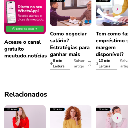
Como negociar
Tem como fa
salário?
empréstimo 
Acesse o canal
Estratégias para
margem
gratuito
ganhar mais
disponível?
meutudo.notícias
8 min
10 min
Salvar
Salv
artigo
arti
Leitura
Leitura
Relacionados