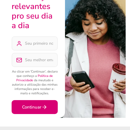
relevantes
pro seu dia
a dia
Ao clicar em 'Continuar', declaro
que conheço a
Política de
Privacidade
da meutudo e
autorizo a utilização das minhas
informações para receber e-
mails e notificações.
Continuar