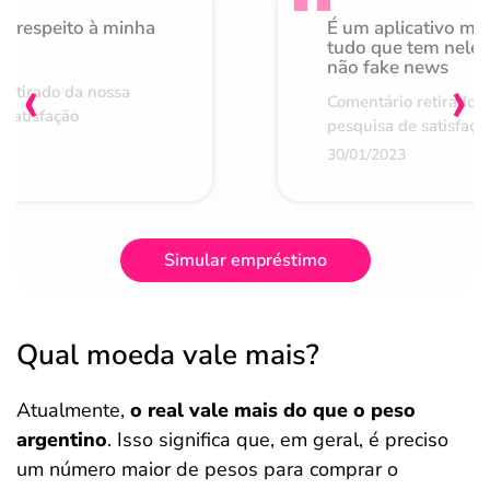
o respeito à minha
É um aplicativo mu
de
tudo que tem nele 
não fake news
‹
›
retirado da nossa
Comentário retirado 
 satisfação
pesquisa de satisfaçã
30/01/2023
Simular empréstimo
Qual moeda vale mais?
Atualmente,
o real vale mais do que o peso
argentino
. Isso significa que, em geral, é preciso
um número maior de pesos para comprar o