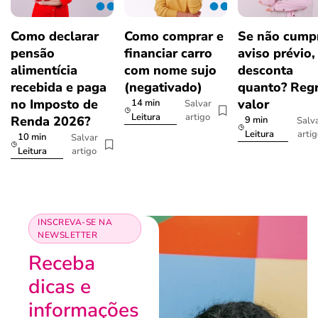
Como declarar
Como comprar e
Se não cumpr
pensão
financiar carro
aviso prévio,
alimentícia
com nome sujo
desconta
recebida e paga
(negativado)
quanto? Regr
no Imposto de
valor
14 min
Salvar
artigo
Leitura
Renda 2026?
9 min
Salv
arti
Leitura
10 min
Salvar
artigo
Leitura
INSCREVA-SE NA
NEWSLETTER
Receba
dicas e
informações