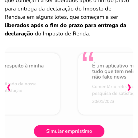
que começam a ser liberados após o fim do prazo
para entrega da declaração do Imposto de
Renda.e em alguns lotes, que começam a ser
liberados após o fim do prazo para entrega da
declaração
do Imposto de Renda.
o respeito à minha
É um aplicativo mu
de
tudo que tem nele 
não fake news
‹
›
retirado da nossa
Comentário retirado 
 satisfação
pesquisa de satisfaçã
30/01/2023
Simular empréstimo