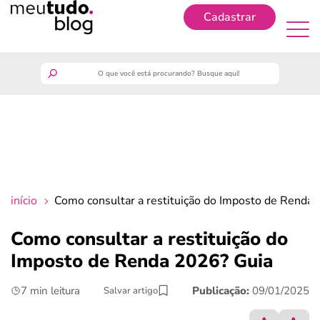
Cadastrar
Cadastrar
meutudo
guia do trabalhador
finanças
início
Como consultar a restituição do Imposto de Renda
benefícios
Como consultar a restituição do
Imposto de Renda 2026? Guia
crédito fácil
7 min leitura
Publicação:
09/01/2025
Salvar artigo
últimas notícias