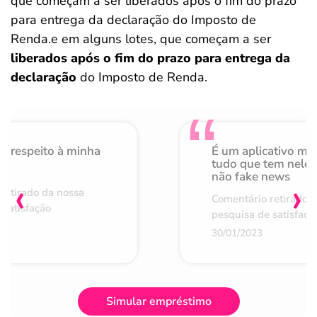
que começam a ser liberados após o fim do prazo
para entrega da declaração do Imposto de
Renda.e em alguns lotes, que começam a ser
liberados após o fim do prazo para entrega da
declaração
do Imposto de Renda.
o respeito à minha
É um aplicativo mu
de
tudo que tem nele 
não fake news
‹
›
retirado da nossa
Comentário retirado 
 satisfação
pesquisa de satisfaçã
30/01/2023
Simular empréstimo