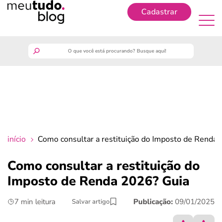
Cadastrar
Cadastrar
meutudo
guia do trabalhador
finanças
início
Como consultar a restituição do Imposto de Renda
benefícios
Como consultar a restituição do
Imposto de Renda 2026? Guia
crédito fácil
7 min leitura
Publicação:
09/01/2025
Salvar artigo
últimas notícias