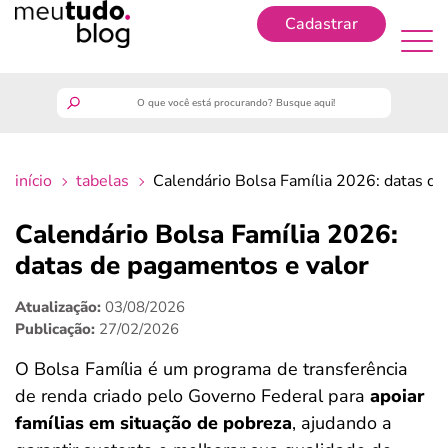
Cadastrar
Cadastrar
meutudo
início
tabelas
Calendário Bolsa Família 2026: datas de
guia do trabalhador
Calendário Bolsa Família 2026:
finanças
datas de pagamentos e valor
Atualização:
03/08/2026
benefícios
Publicação:
27/02/2026
crédito fácil
O Bolsa Família é um programa de transferência
de renda criado pelo Governo Federal para
apoiar
últimas notícias
famílias em situação de pobreza
, ajudando a