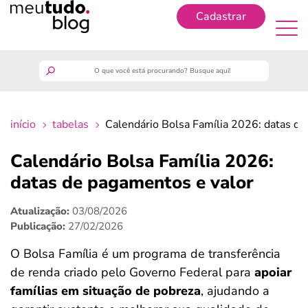
Cadastrar
Cadastrar
meutudo
início
tabelas
Calendário Bolsa Família 2026: datas de
guia do trabalhador
Calendário Bolsa Família 2026:
finanças
datas de pagamentos e valor
Atualização:
03/08/2026
benefícios
Publicação:
27/02/2026
crédito fácil
O Bolsa Família é um programa de transferência
de renda criado pelo Governo Federal para
apoiar
últimas notícias
famílias em situação de pobreza
, ajudando a