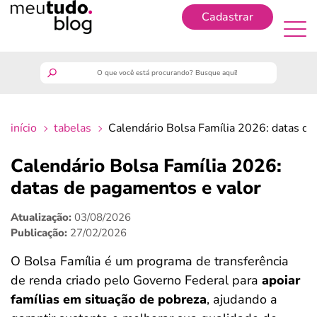
Cadastrar
Cadastrar
meutudo
início
tabelas
Calendário Bolsa Família 2026: datas de
guia do trabalhador
Calendário Bolsa Família 2026:
finanças
datas de pagamentos e valor
Atualização:
03/08/2026
benefícios
Publicação:
27/02/2026
crédito fácil
O Bolsa Família é um programa de transferência
de renda criado pelo Governo Federal para
apoiar
últimas notícias
famílias em situação de pobreza
, ajudando a