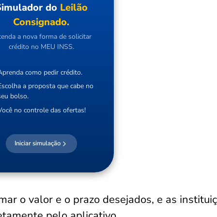
Simulador do
Leilão
Consignado.
tenda a nova forma de solicitar
crédito no MEU INSS.
Aprenda como pedir crédito.
Escolha a proposta que cabe no
seu bolso.
Você no controle das ofertas!
Iniciar simulação
ormar o valor e o prazo desejados, e as institui
etamente pelo aplicativo.