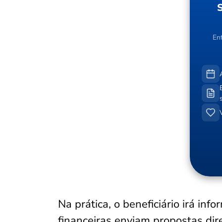
En
Na prática, o beneficiário irá inf
financeiras enviam propostas dir