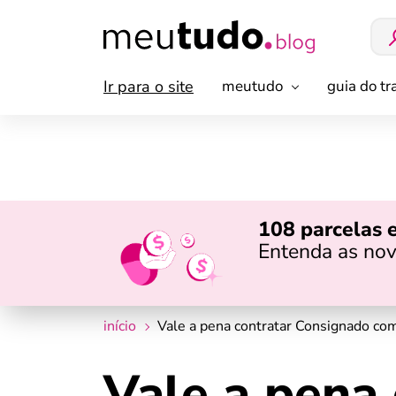
Ir para o site
meutudo
guia do t
108 parcelas 
Entenda as nov
início
Vale a pena contratar Consignado c
Vale a pena