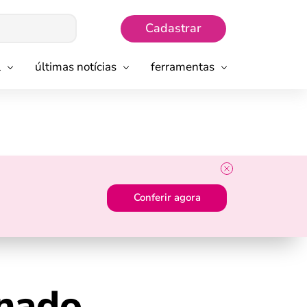
Cadastrar
l
últimas notícias
ferramentas
Conferir agora
gnado