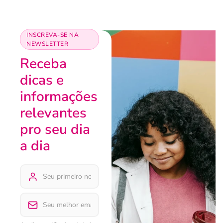
INSCREVA-SE NA
NEWSLETTER
Receba
dicas e
informações
relevantes
pro seu dia
a dia