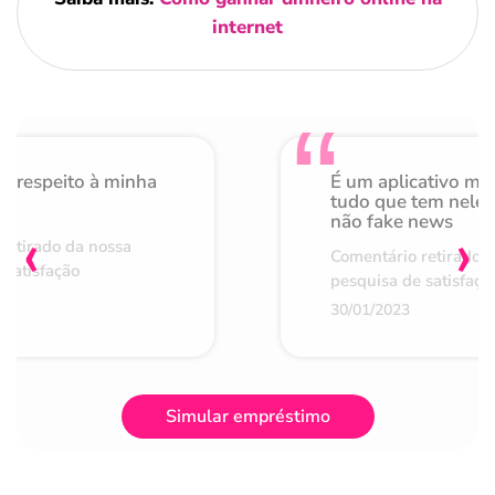
internet
o respeito à minha
É um aplicativo mu
de
tudo que tem nele 
não fake news
‹
›
retirado da nossa
Comentário retirado 
 satisfação
pesquisa de satisfaçã
30/01/2023
Simular empréstimo