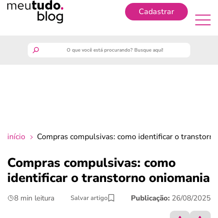
Cadastrar
Cadastrar
meutudo
guia do trabalhador
finanças
início
Compras compulsivas: como identificar o transtorn
benefícios
Compras compulsivas: como
identificar o transtorno oniomania
crédito fácil
8 min leitura
Publicação:
26/08/2025
Salvar artigo
últimas notícias