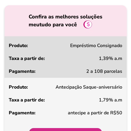
Confira as melhores soluções
meutudo para você
Produto
Empréstimo Consignado
1,39% a.m
Taxa
2 a 108 parcelas
a
partir
Antecipação Saque-aniversário
de
1,79% a.m
Pagamento
antecipe a partir de R$50