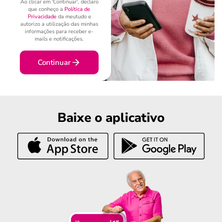
Ao clicar em 'Continuar', declaro
que conheço a
Política de
Privacidade
da meutudo e
autorizo a utilização das minhas
informações para receber e-
mails e notificações.
Continuar
Baixe o aplicativo