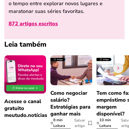
o tempo entre explorar novos lugares e
maratonar suas séries favoritas.
872 artigos escritos
Leia também
Como negociar
Tem como fa
salário?
empréstimo 
Acesse o canal
Estratégias para
margem
gratuito
ganhar mais
disponível?
meutudo.notícias
8 min
10 min
Salvar
Salv
artigo
arti
Leitura
Leitura