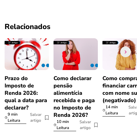
Relacionados
Prazo do
Como declarar
Como compra
Imposto de
pensão
financiar car
Renda 2026:
alimentícia
com nome su
qual a data para
recebida e paga
(negativado)
declarar?
no Imposto de
14 min
Salv
arti
Leitura
Renda 2026?
9 min
Salvar
artigo
Leitura
10 min
Salvar
artigo
Leitura