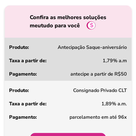
Confira as melhores soluções
meutudo para você
Produto
Antecipação Saque-aniversário
1,79% a.m
Taxa
antecipe a partir de R$50
a
partir
Consignado Privado CLT
de
1,89% a.m.
Pagamento
parcelamento em até 96x