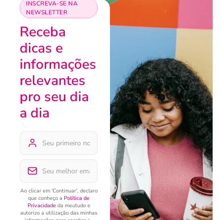
INSCREVA-SE NA
NEWSLETTER
Receba
dicas e
informações
relevantes
pro seu dia
a dia
Ao clicar em 'Continuar', declaro
que conheço a
Política de
Privacidade
da meutudo e
autorizo a utilização das minhas