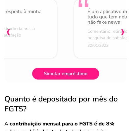
o respeito à minha
É um aplicativo mu
de
tudo que tem nele 
não fake news
‹
›
retirado da nossa
Comentário retirado 
 satisfação
pesquisa de satisfaçã
30/01/2023
Simular empréstimo
Quanto é depositado por mês do
FGTS?
A
contribuição mensal para o FGTS é de 8%