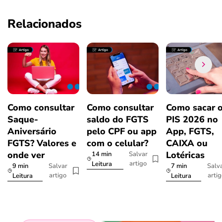
Relacionados
Como consultar
Como consultar
Como sacar 
Saque-
saldo do FGTS
PIS 2026 no
Aniversário
pelo CPF ou app
App, FGTS,
FGTS? Valores e
com o celular?
CAIXA ou
onde ver
Lotéricas
14 min
Salvar
artigo
Leitura
9 min
7 min
Salvar
Salv
artigo
arti
Leitura
Leitura