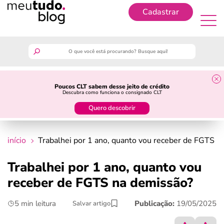
Cadastrar
Cadastrar
meutudo
Poucos CLT sabem desse jeito de crédito
Descubra como funciona o consignado CLT
guia do trabalhador
Quero descobrir
finanças
início
Trabalhei por 1 ano, quanto vou receber de FGTS n
benefícios
Trabalhei por 1 ano, quanto vou
receber de FGTS na demissão?
crédito fácil
5 min leitura
Publicação:
19/05/2025
Salvar artigo
últimas notícias