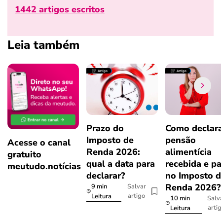
1442 artigos escritos
Leia também
Prazo do
Como declar
Imposto de
pensão
Acesse o canal
Renda 2026:
alimentícia
gratuito
qual a data para
recebida e p
meutudo.notícias
declarar?
no Imposto 
Renda 2026
9 min
Salvar
artigo
Leitura
10 min
Salv
arti
Leitura