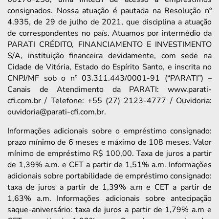
consignados. Nossa atuação é pautada na Resolução nº
4.935, de 29 de julho de 2021, que disciplina a atuação
de correspondentes no país. Atuamos por intermédio da
PARATI CRÉDITO, FINANCIAMENTO E INVESTIMENTO
S/A, instituição financeira devidamente, com sede na
Cidade de Vitória, Estado do Espírito Santo, e inscrita no
CNPJ/MF sob o nº 03.311.443/0001-91 (“PARATI”) –
Canais de Atendimento da PARATI: www.parati-
cfi.com.br / Telefone: +55 (27) 2123-4777 / Ouvidoria:
ouvidoria@parati-cfi.com.br.
Informações adicionais sobre o empréstimo consignado:
prazo mínimo de 6 meses e máximo de 108 meses. Valor
mínimo de empréstimo R$ 100,00. Taxa de juros a partir
de 1,39% a.m. e CET a partir de 1,51% a.m. Informações
adicionais sobre portabilidade de empréstimo consignado:
taxa de juros a partir de 1,39% a.m e CET a partir de
1,63% a.m. Informações adicionais sobre antecipação
saque-aniversário: taxa de juros a partir de 1,79% a.m e