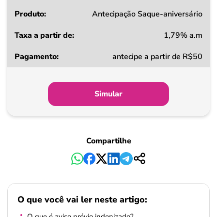
Produto
Antecipação Saque-aniversário
1,79% a.m
Taxa
antecipe a partir de R$50
a
partir
de
Simular
Pagamento
Compartilhe
O que você vai ler neste artigo:
O que é aviso prévio indenizado?