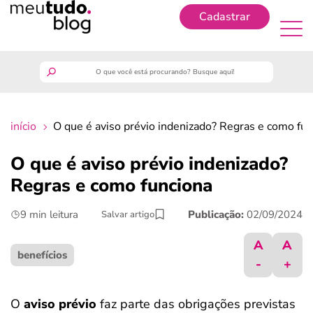
Cadastrar
Cadastrar
meutudo
início
O que é aviso prévio indenizado? Regras e como fun
guia do trabalhador
O que é aviso prévio indenizado?
finanças
Regras e como funciona
9 min leitura
Publicação:
02/09/2024
Salvar artigo
benefícios
A
A
crédito fácil
benefícios
-
+
últimas notícias
O
aviso prévio
faz parte das obrigações previstas