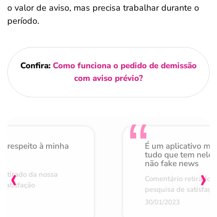
o valor de aviso, mas precisa trabalhar durante o
período.
Confira:
Como funciona o pedido de demissão
com aviso prévio?
o respeito à minha
É um aplicativo mu
de
tudo que tem nele 
não fake news
‹
›
retirado da nossa
Comentário retirado 
 satisfação
pesquisa de satisfaçã
30/01/2023