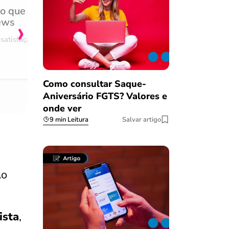
do que
Achei muito rápido, sem 
›
ews
burocracia
satisfação
Comentário retirado da nossa pes
08/03/2023
Como consultar Saque-
Aniversário FGTS? Valores e
onde ver
9 min Leitura
Salvar artigo
Ao
ista
,