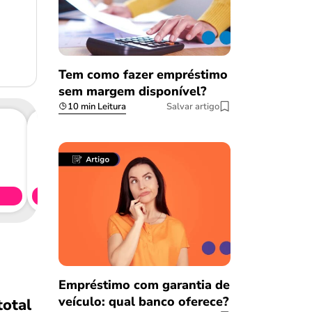
Tem como fazer empréstimo
sem margem disponível?
10 min Leitura
Salvar artigo
Consig
CL
Simule 
Empréstimo com garantia de
veículo: qual banco oferece?
total