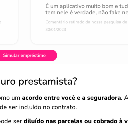
É um aplicativo muito bom e tu
tem nele é verdade, não fake n
o
Comentário retirado da nossa pesquisa de 
30/01/2023
Simular empréstimo
uro prestamista?
como um
acordo entre você e a seguradora
. 
de ser incluído no contrato.
pode ser
diluído nas parcelas ou cobrado à v