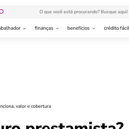
rabalhador
finanças
benefícios
crédito fáci
ciona, valor e cobertura
uro prestamista