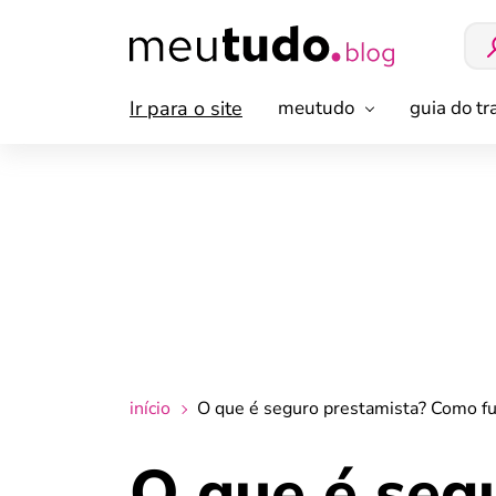
Ir para o site
meutudo
guia do t
início
O que é seguro prestamista? Como fun
O que é seg