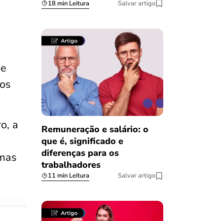
18 min Leitura
Salvar artigo
e
os
o, a
Remuneração e salário: o
que é, significado e
diferenças para os
emas
trabalhadores
11 min Leitura
Salvar artigo