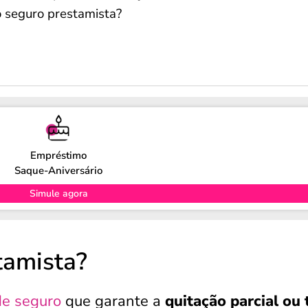
o seguro prestamista?
Empréstimo
Saque-Aniversário
Simule agora
tamista?
de seguro
que garante a
quitação parcial ou 