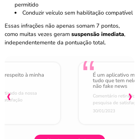
permitido
Conduzir veículo sem habilitação compatível
Essas infrações não apenas somam 7 pontos,
como muitas vezes geram
suspensão imediata
,
independentemente da pontuação total.
o respeito à minha
É um aplicativo mu
de
tudo que tem nele 
não fake news
‹
›
retirado da nossa
Comentário retirado 
 satisfação
pesquisa de satisfaçã
30/01/2023