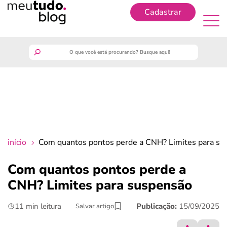
Cadastrar
Cadastrar
meutudo
guia do trabalhador
finanças
início
Com quantos pontos perde a CNH? Limites para su
benefícios
Com quantos pontos perde a
CNH? Limites para suspensão
crédito fácil
11 min leitura
Publicação:
15/09/2025
Salvar artigo
últimas notícias