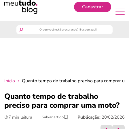
Cadastrar
Cadastrar
meutudo
guia do trabalhador
finanças
início
Quanto tempo de trabalho preciso para comprar u
benefícios
Quanto tempo de trabalho
preciso para comprar uma moto?
crédito fácil
7 min leitura
Publicação:
20/02/2026
Salvar artigo
últimas notícias