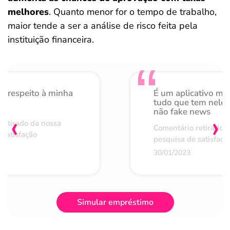
melhores
. Quanto menor for o tempo de trabalho,
maior tende a ser a análise de risco feita pela
instituição financeira.
o respeito à minha
É um aplicativo mu
de
tudo que tem nele 
não fake news
‹
›
retirado da nossa
Comentário retirado 
 satisfação
pesquisa de satisfaçã
30/01/2023
Simular empréstimo