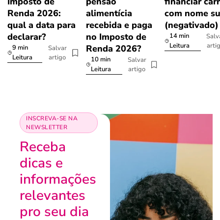
Imposto de
pensão
financiar car
Renda 2026:
alimentícia
com nome su
qual a data para
recebida e paga
(negativado)
declarar?
no Imposto de
14 min
Salv
arti
Leitura
Renda 2026?
9 min
Salvar
artigo
Leitura
10 min
Salvar
artigo
Leitura
INSCREVA-SE NA
NEWSLETTER
Receba
dicas e
informações
relevantes
pro seu dia