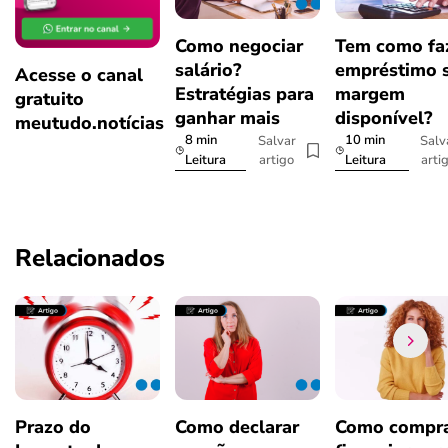
Como negociar
Tem como fa
salário?
empréstimo 
Acesse o canal
Estratégias para
margem
gratuito
ganhar mais
disponível?
meutudo.notícias
8 min
10 min
Salvar
Salv
artigo
arti
Leitura
Leitura
Relacionados
Prazo do
Como declarar
Como compra