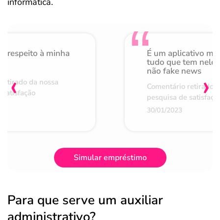
informática.​
o respeito à minha
É um aplicativo mu
de
tudo que tem nele 
não fake news
‹
›
retirado da nossa
Comentário retirado 
 satisfação
pesquisa de satisfaçã
30/01/2023
Simular empréstimo
Para que serve um auxiliar
administrativo?