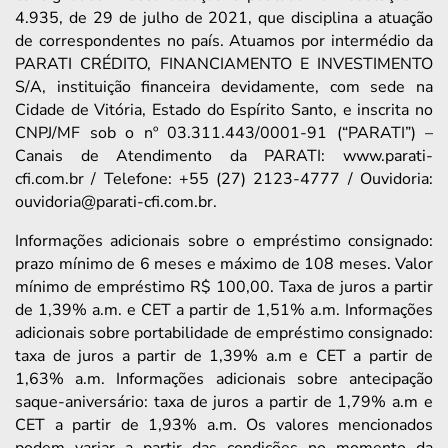
4.935, de 29 de julho de 2021, que disciplina a atuação
de correspondentes no país. Atuamos por intermédio da
PARATI CRÉDITO, FINANCIAMENTO E INVESTIMENTO
S/A, instituição financeira devidamente, com sede na
Cidade de Vitória, Estado do Espírito Santo, e inscrita no
CNPJ/MF sob o nº 03.311.443/0001-91 (“PARATI”) –
Canais de Atendimento da PARATI: www.parati-
cfi.com.br / Telefone: +55 (27) 2123-4777 / Ouvidoria:
ouvidoria@parati-cfi.com.br.
Informações adicionais sobre o empréstimo consignado:
prazo mínimo de 6 meses e máximo de 108 meses. Valor
mínimo de empréstimo R$ 100,00. Taxa de juros a partir
de 1,39% a.m. e CET a partir de 1,51% a.m. Informações
adicionais sobre portabilidade de empréstimo consignado:
taxa de juros a partir de 1,39% a.m e CET a partir de
1,63% a.m. Informações adicionais sobre antecipação
saque-aniversário: taxa de juros a partir de 1,79% a.m e
CET a partir de 1,93% a.m. Os valores mencionados
podem variar a partir das condições no momento da