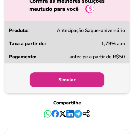
Confira as melhores soluções
meutudo para você
Produto
Antecipação Saque-aniversário
1,79% a.m
Taxa
antecipe a partir de R$50
a
partir
de
Simular
Pagamento
Compartilhe