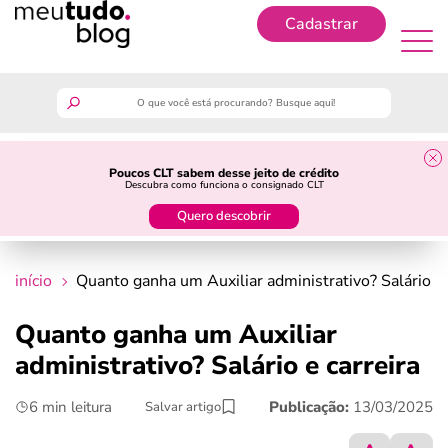
Cadastrar
Cadastrar
meutudo
Poucos CLT sabem desse jeito de crédito
Descubra como funciona o consignado CLT
guia do trabalhador
Quero descobrir
finanças
início
Quanto ganha um Auxiliar administrativo? Salário e 
benefícios
Quanto ganha um Auxiliar
administrativo? Salário e carreira
crédito fácil
6 min leitura
Publicação:
13/03/2025
Salvar artigo
últimas notícias