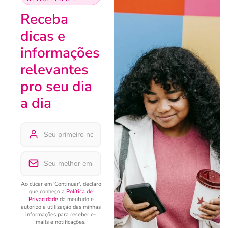
Receba
dicas e
informações
relevantes
pro seu dia
a dia
Ao clicar em 'Continuar', declaro
que conheço a
Política de
Privacidade
da meutudo e
autorizo a utilização das minhas
informações para receber e-
mails e notificações.