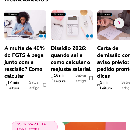
A multa de 40%
Dissídio 2026:
Carta de
do FGTS é paga
quando sai e
demissão co
junto com a
como calcular o
aviso prévio:
rescisão? Como
reajuste salarial
pedido pront
calcular
dicas
16 min
Salvar
artigo
Leitura
17 min
9 min
Salvar
Salv
artigo
arti
Leitura
Leitura
INSCREVA-SE NA
NEWSLETTER