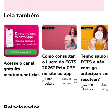
Leia também
Como consultar
Tenho saldo
o Lucro do FGTS
FGTS e não
Acesse o canal
2026? Pelo CPF
consigo
gratuito
no site ou app
antecipar: c
meutudo.notícias
resolver?
8 min
Salvar
artigo
Leitura
11 min
Salv
arti
Leitura
Relacionados