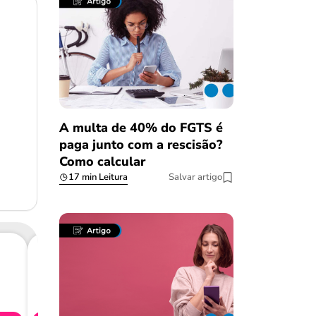
A multa de 40% do FGTS é
paga junto com a rescisão?
Como calcular
17 min Leitura
Salvar artigo
Consig
CL