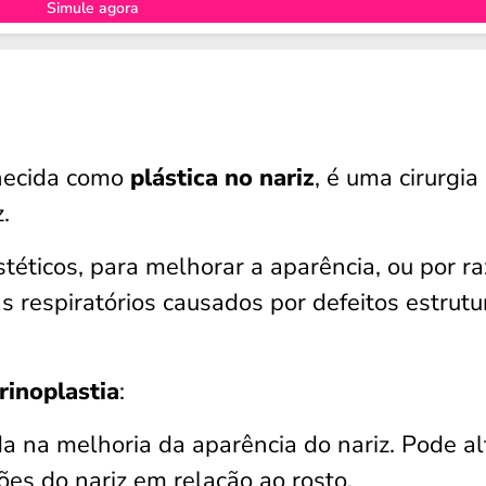
Simule agora
nhecida como
plástica no nariz
, é uma cirurgia
.
téticos, para melhorar a aparência, ou por r
as respiratórios causados por defeitos estrutu
 rinoplastia
:
a na melhoria da aparência do nariz. Pode al
es do nariz em relação ao rosto.