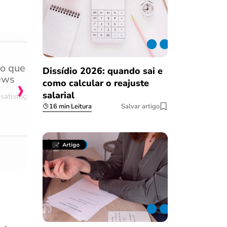
do que
Achei muito rápido, sem 
Dissídio 2026: quando sai e
›
ews
burocracia
como calcular o reajuste
salarial
satisfação
Comentário retirado da nossa pes
16 min Leitura
Salvar artigo
08/03/2023