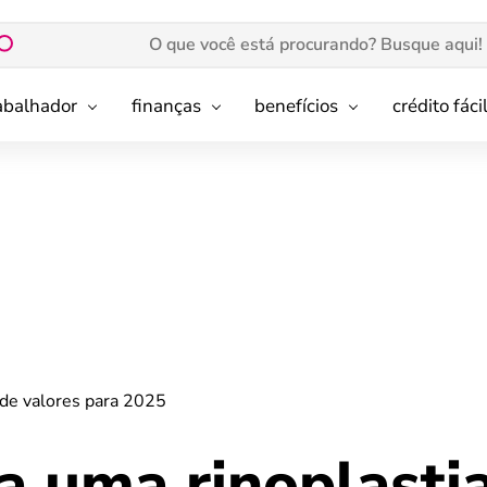
rabalhador
finanças
benefícios
crédito fáci
 de valores para 2025
a uma rinoplasti