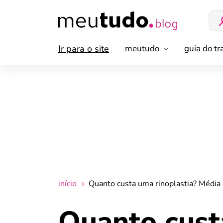
Ir para o site
meutudo
guia do t
início
Quanto custa uma rinoplastia? Média
Quanto cust