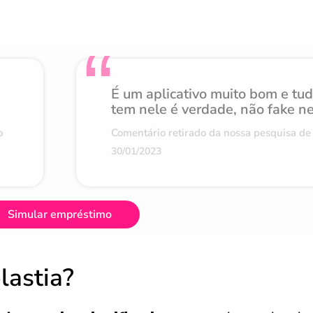
É um aplicativo muito bom e tu
tem nele é verdade, não fake n
o
Comentário retirado da nossa pesquisa de 
30/01/2023
Simular empréstimo
lastia?