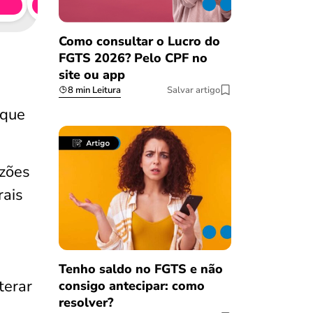
Simule 
Como consultar o Lucro do
FGTS 2026? Pelo CPF no
site ou app
8 min Leitura
Salvar artigo
 que
azões
rais
Tenho saldo no FGTS e não
terar
consigo antecipar: como
resolver?
Salvar Ferramenta