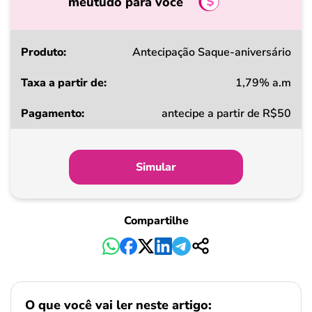
meutudo para você
Produto
Antecipação Saque-aniversário
1,79% a.m
Taxa
antecipe a partir de R$50
a
partir
de
Simular
Pagamento
Compartilhe
O que você vai ler neste artigo: