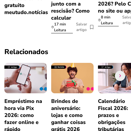
junto com a
2026? Pelo 
gratuito
rescisão? Como
no site ou a
meutudo.notícias
calcular
8 min
Salv
arti
Leitura
17 min
Salvar
artigo
Leitura
Relacionados
Empréstimo na
Brindes de
Calendário
hora via Pix
aniversário:
Fiscal 2026:
2026: como
lojas e como
prazos e
fazer online e
ganhar coisas
obrigações
rápido
grátis 2026
tributárias