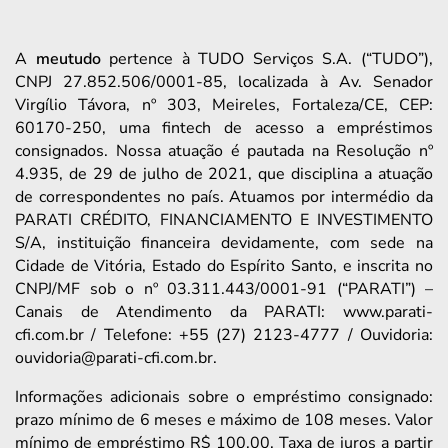
A
meutudo
pertence à TUDO Serviços S.A. (“TUDO”),
CNPJ 27.852.506/0001-85, localizada à Av. Senador
Virgílio Távora, nº 303, Meireles, Fortaleza/CE, CEP:
60170-250, uma fintech de acesso a empréstimos
consignados. Nossa atuação é pautada na Resolução nº
4.935, de 29 de julho de 2021, que disciplina a atuação
de correspondentes no país. Atuamos por intermédio da
PARATI CRÉDITO, FINANCIAMENTO E INVESTIMENTO
S/A, instituição financeira devidamente, com sede na
Cidade de Vitória, Estado do Espírito Santo, e inscrita no
CNPJ/MF sob o nº 03.311.443/0001-91 (“PARATI”) –
Canais de Atendimento da PARATI: www.parati-
cfi.com.br / Telefone: +55 (27) 2123-4777 / Ouvidoria:
ouvidoria@parati-cfi.com.br.
Informações adicionais sobre o empréstimo consignado:
prazo mínimo de 6 meses e máximo de 108 meses. Valor
mínimo de empréstimo R$ 100,00. Taxa de juros a partir