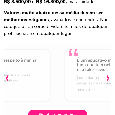
R$ 8.500,00 e R$ 16.800,00,
mas cuidado!
Valores muito abaixo dessa média devem ser
melhor investigados
, avaliados e conferidos. Não
coloque o seu corpo e vida nas mãos de qualquer
profissional e em qualquer lugar.
o respeito à minha
É um aplicativo mu
de
tudo que tem nele 
não fake news
‹
›
retirado da nossa
Comentário retirado 
 satisfação
pesquisa de satisfaçã
30/01/2023
Simular empréstimo