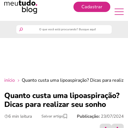
Cadastrar
Cadastrar
meutudo
guia do trabalhador
finanças
início
Quanto custa uma lipoaspiração? Dicas para realiza
benefícios
Quanto custa uma lipoaspiração?
Dicas para realizar seu sonho
crédito fácil
6 min leitura
Publicação:
23/07/2024
Salvar artigo
últimas notícias