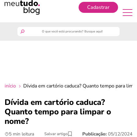
Cadastrar
Cadastrar
meutudo
guia do trabalhador
finanças
início
Dívida em cartório caduca? Quanto tempo para lim
benefícios
Dívida em cartório caduca?
Quanto tempo para limpar o
crédito fácil
nome?
últimas notícias
5 min leitura
Publicação:
05/12/2024
Salvar artigo