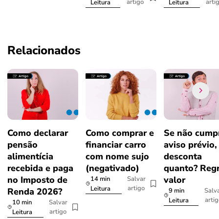
artigo
arti
Leitura
Leitura
Relacionados
Como declarar
Como comprar e
Se não cumpr
pensão
financiar carro
aviso prévio,
alimentícia
com nome sujo
desconta
recebida e paga
(negativado)
quanto? Regr
no Imposto de
valor
14 min
Salvar
artigo
Leitura
Renda 2026?
9 min
Salv
arti
Leitura
10 min
Salvar
artigo
Leitura