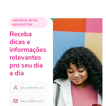
INSCREVA-SE NA
NEWSLETTER
Receba
dicas e
informações
relevantes
pro seu dia
a dia