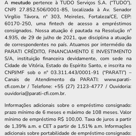
A
meutudo
pertence à TUDO Serviços S.A. (“TUDO”),
CNPJ 27.852.506/0001-85, localizada à Av. Senador
Virgílio Távora, nº 303, Meireles, Fortaleza/CE, CEP:
60170-250, uma fintech de acesso a empréstimos
consignados. Nossa atuação é pautada na Resolução nº
4.935, de 29 de julho de 2021, que disciplina a atuação
de correspondentes no país. Atuamos por intermédio da
PARATI CRÉDITO, FINANCIAMENTO E INVESTIMENTO
S/A, instituição financeira devidamente, com sede na
Cidade de Vitória, Estado do Espírito Santo, e inscrita no
CNPJ/MF sob o nº 03.311.443/0001-91 (“PARATI”) –
Canais de Atendimento da PARATI: www.parati-
cfi.com.br / Telefone: +55 (27) 2123-4777 / Ouvidoria:
ouvidoria@parati-cfi.com.br.
Informações adicionais sobre o empréstimo consignado:
prazo mínimo de 6 meses e máximo de 108 meses. Valor
mínimo de empréstimo R$ 100,00. Taxa de juros a partir
de 1,39% a.m. e CET a partir de 1,51% a.m. Informações
adicionais sobre portabilidade de empréstimo consignado: