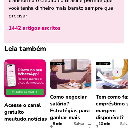
transforma o crédito no Brasil e permite que
você tenha dinheiro mais barato sempre que
precisar.
1442 artigos escritos
Leia também
Como negociar
Tem como fa
salário?
empréstimo 
Acesse o canal
Estratégias para
margem
gratuito
ganhar mais
disponível?
meutudo.notícias
8 min
10 min
Salvar
Salv