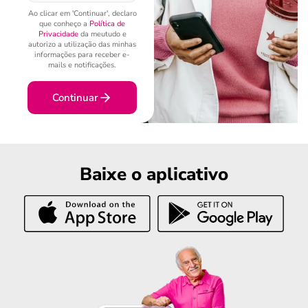
Ao clicar em 'Continuar', declaro
que conheço a
Política de
Privacidade
da meutudo e
autorizo a utilização das minhas
informações para receber e-
mails e notificações.
Continuar
Baixe o aplicativo