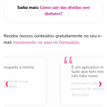
Saiba mais:
Como sair das dívidas sem
dinheiro?
Receba nossos conteúdos gratuitamente no seu e-
mail
inscrevendo-se aqui no formulário
.
o respeito à minha
É um aplicativo mu
de
tudo que tem nele 
não fake news
‹
›
retirado da nossa
Comentário retirado 
 satisfação
pesquisa de satisfaçã
30/01/2023