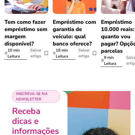
Tem como fazer
Empréstimo com
Empréstimo
empréstimo sem
garantia de
10.000 reais:
margem
veículo: qual
quanto vou
disponível?
banco oferece?
pagar? Opçõe
parcelas
10 min
18 min
Salvar
Salvar
artigo
artigo
Leitura
Leitura
9 min
Salv
arti
Leitura
INSCREVA-SE NA
NEWSLETTER
Receba
dicas e
informações