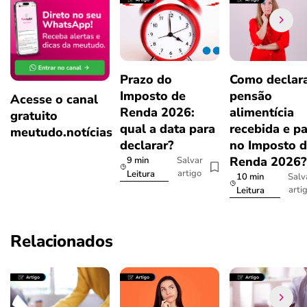
Prazo do
Como declar
Imposto de
pensão
Acesse o canal
Renda 2026:
alimentícia
gratuito
qual a data para
recebida e p
meutudo.notícias
declarar?
no Imposto 
Renda 2026
9 min
Salvar
artigo
Leitura
10 min
Salv
arti
Leitura
Relacionados