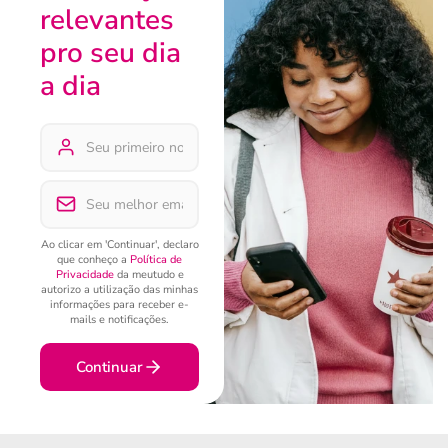
relevantes
pro seu dia
a dia
Ao clicar em 'Continuar', declaro
que conheço a
Política de
Privacidade
da meutudo e
autorizo a utilização das minhas
informações para receber e-
mails e notificações.
Continuar