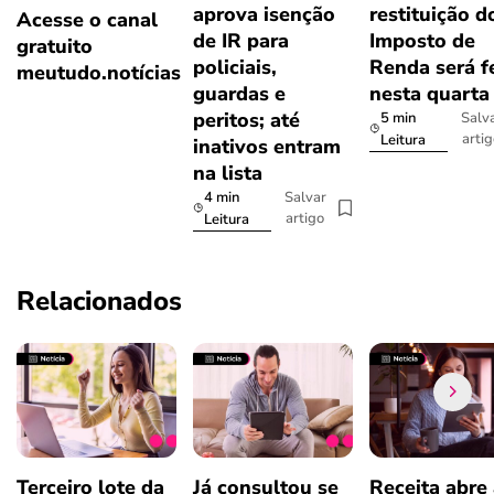
aprova isenção
restituição d
Acesse o canal
de IR para
Imposto de
gratuito
policiais,
Renda será f
meutudo.notícias
guardas e
nesta quarta
peritos; até
5 min
Salv
arti
Leitura
inativos entram
na lista
4 min
Salvar
artigo
Leitura
Relacionados
Terceiro lote da
Já consultou se
Receita abre