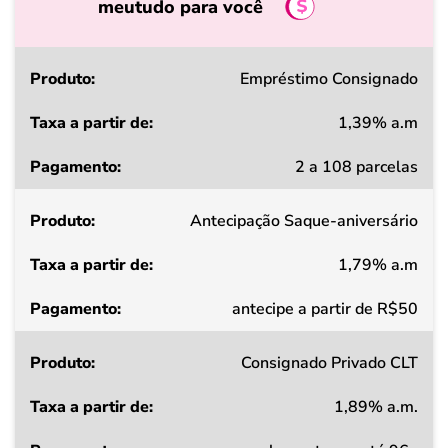
meutudo para você
Produto
Empréstimo Consignado
1,39% a.m
Taxa
2 a 108 parcelas
a
partir
Antecipação Saque-aniversário
de
1,79% a.m
Pagamento
antecipe a partir de R$50
Consignado Privado CLT
1,89% a.m.