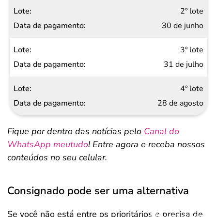
pagamento
2º lote
30 de junho
3º lote
31 de julho
4º lote
28 de agosto
Fique por dentro das notícias pelo
Canal do
WhatsApp meutudo
! Entre agora e receba nossos
conteúdos no seu celular.
Consignado pode ser uma alternativa
Se você não está entre os prioritários e precisa de
Salvar Ferramenta
Salvar Ferramenta