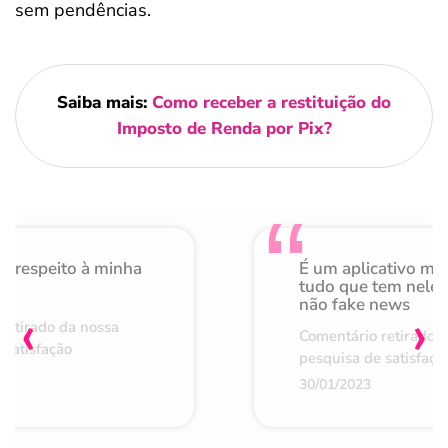
sem pendências.
Saiba mais:
Como receber a restituição do
Imposto de Renda por Pix?
o respeito à minha
É um aplicativo mu
de
tudo que tem nele 
não fake news
‹
›
retirado da nossa
Comentário retirado 
 satisfação
pesquisa de satisfaçã
30/01/2023