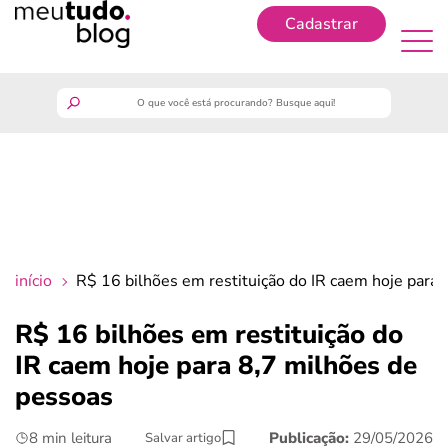
Cadastrar
Cadastrar
meutudo
guia do trabalhador
finanças
início
R$ 16 bilhões em restituição do IR caem hoje para
benefícios
R$ 16 bilhões em restituição do
IR caem hoje para 8,7 milhões de
crédito fácil
pessoas
últimas notícias
8 min leitura
Publicação:
29/05/2026
Salvar artigo