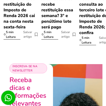
restituição do
recebe
consulta ao
Imposto de
restituição essa
terceiro lote
Renda 2026 cai
semana? 3º e
restituição d
na conta nesta
penúltimo lote
Imposto de
sexta-feira
será pago
Renda 2026;
confira
5 min
5 min
Salvar
Salvar
artigo
artigo
Leitura
Leitura
5 min
Salv
arti
Leitura
INSCREVA-SE NA
NEWSLETTER
Receba
dicas e
informações
relevantes