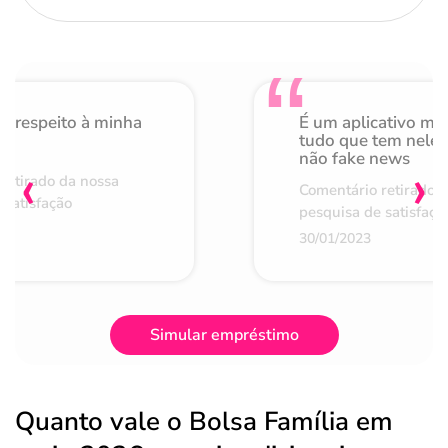
o respeito à minha
É um aplicativo mu
de
tudo que tem nele 
não fake news
‹
›
retirado da nossa
Comentário retirado 
 satisfação
pesquisa de satisfaçã
30/01/2023
Simular empréstimo
Quanto vale o Bolsa Família em