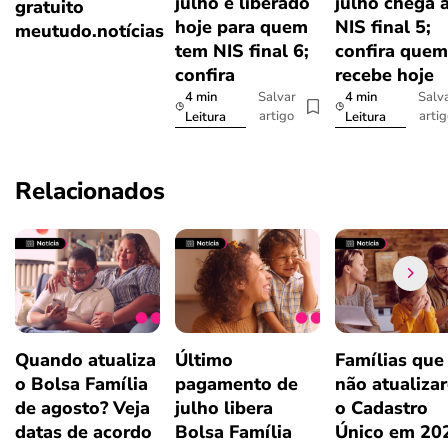
julho é liberado
julho chega 
gratuito
hoje para quem
NIS final 5;
meutudo.notícias
tem NIS final 6;
confira quem
confira
recebe hoje
4 min
4 min
Salvar
Salv
artigo
arti
Leitura
Leitura
Relacionados
Quando atualiza
Último
Famílias que
o Bolsa Família
pagamento de
não atualiza
de agosto? Veja
julho libera
o Cadastro
datas de acordo
Bolsa Família
Único em 20