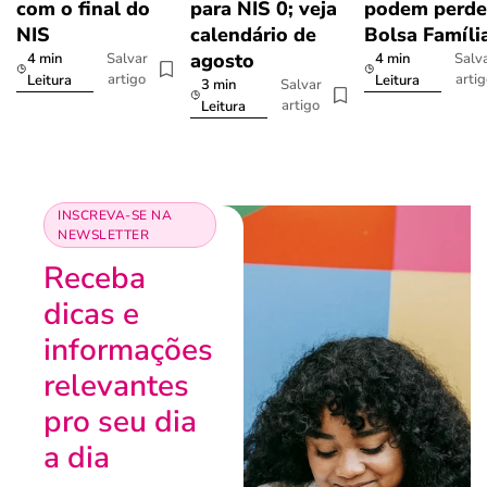
com o final do
para NIS 0; veja
podem perde
NIS
calendário de
Bolsa Famíli
agosto
4 min
4 min
Salvar
Salv
artigo
arti
Leitura
Leitura
3 min
Salvar
artigo
Leitura
INSCREVA-SE NA
NEWSLETTER
Receba
dicas e
informações
relevantes
pro seu dia
a dia