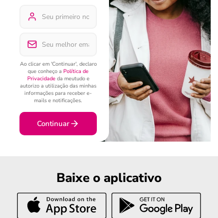
Ao clicar em 'Continuar', declaro
que conheço a
Política de
Privacidade
da meutudo e
autorizo a utilização das minhas
informações para receber e-
mails e notificações.
Continuar
Baixe o aplicativo