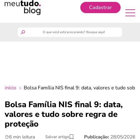
Cadastrar
Cadastrar
meutudo
guia do trabalhador
finanças
início
Bolsa Família NIS final 9: data, valores e tudo sobr
benefícios
Bolsa Família NIS final 9: data,
valores e tudo sobre regra de
crédito fácil
proteção
últimas notícias
6 min leitura
Publicação:
28/05/2026
Salvar artigo