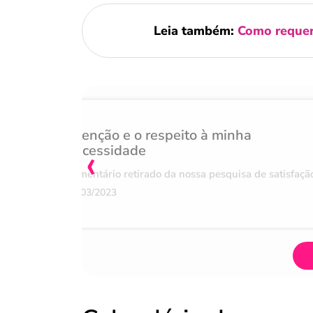
Leia também:
Como requer
Atenção e o respeito à minha
‹
necessidade
Comentário retirado da nossa pesquisa de satisfaçã
07/03/2023