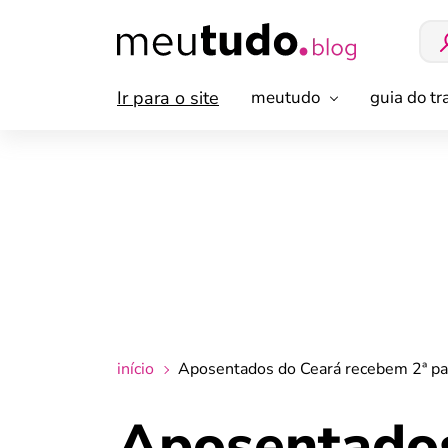
Ir para o site
meutudo
guia do t
início
Aposentados do Ceará recebem 2ª par
Aposentados