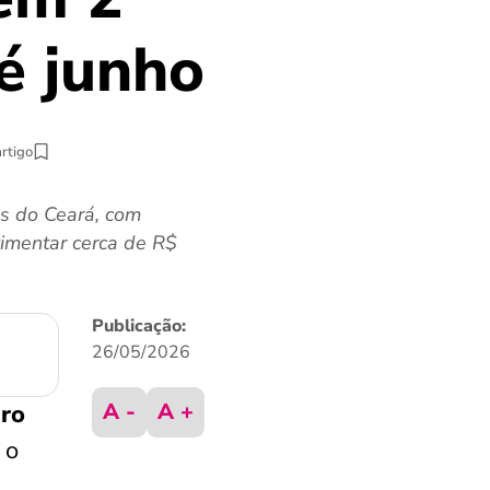
é junho
artigo
as do Ceará, com
vimentar cerca de R$
Publicação:
26/05/2026
A -
A +
uro
 o