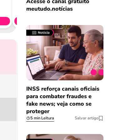
Acesse o canal gratuito
Consig
meutudo.notícias
CL
Simule 
INSS reforça canais oficiais
para combater fraudes e
fake news; veja como se
proteger
5 min Leitura
Salvar artigo