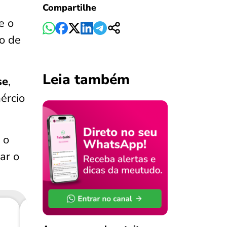
Compartilhe
e o
ão de
Leia também
se
,
ércio
 o
ar o