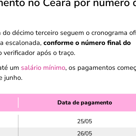
mento no Ceará por número 
 do décimo terceiro seguem o cronograma ofi
ma escalonada,
conforme o número final do
o verificador após o traço.
 até um
salário mínimo
, os pagamentos come
 junho.
Data de pagamento
25/05
26/05