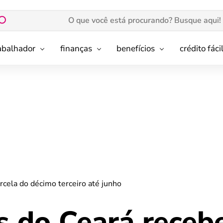
rabalhador
finanças
benefícios
crédito fáci
cela do décimo terceiro até junho
 do Ceará receb