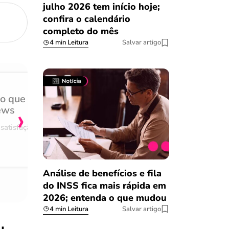
julho 2026 tem início hoje;
confira o calendário
completo do mês
4 min Leitura
Salvar artigo
do que
Achei muito rápido, sem 
›
ews
burocracia
satisfação
Comentário retirado da nossa pes
08/03/2023
Análise de benefícios e fila
do INSS fica mais rápida em
2026; entenda o que mudou
4 min Leitura
Salvar artigo