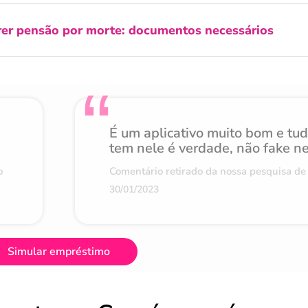
er pensão por morte: documentos necessários
É um aplicativo muito bom e tu
tem nele é verdade, não fake n
o
Comentário retirado da nossa pesquisa de 
30/01/2023
Simular empréstimo