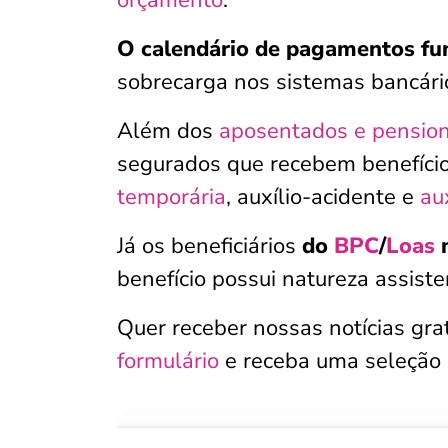
orçamento
.
O calendário de pagamentos fu
sobrecarga nos sistemas bancári
Além dos
aposentados e pension
segurados que recebem benefíci
temporária
, auxílio-acidente e
au
Já os beneficiários
do
BPC
/
Loas
n
benefício possui natureza assisten
Quer receber nossas notícias gr
formulário
e receba uma seleção