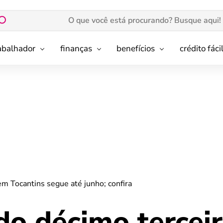
rabalhador
finanças
benefícios
crédito fáci
m Tocantins segue até junho; confira
o décimo tercei