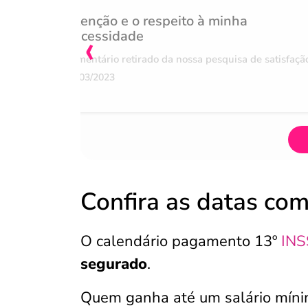
Atenção e o respeito à minha
‹
necessidade
Comentário retirado da nossa pesquisa de satisfaçã
07/03/2023
Confira as datas co
O calendário pagamento 13º
INS
segurado
.
Quem ganha até um salário mínim