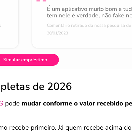
É um aplicativo muito bom e tu
tem nele é verdade, não fake n
o
Comentário retirado da nossa pesquisa de 
30/01/2023
Simular empréstimo
mpletas de 2026
S
pode
mudar conforme o valor recebido pe
o recebe primeiro. Já quem recebe acima do