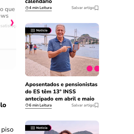
calendário
do que
Achei muito rápido, sem 
4 min Leitura
Salvar artigo
›
ews
burocracia
satisfação
Comentário retirado da nossa pes
08/03/2023
Aposentados e pensionistas
do ES têm 13º INSS
antecipado em abril e maio
lo
6 min Leitura
Salvar artigo
 piso