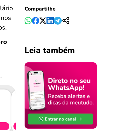
lário
Compartilhe
imos
os.
ero
Leia também
.
Consig
CL
Simule 