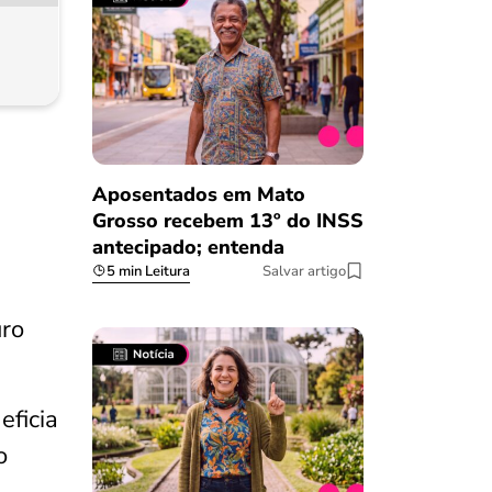
Aposentados em Mato
Grosso recebem 13º do INSS
antecipado; entenda
5 min Leitura
Salvar artigo
uro
eficia
o
Salvar Ferramenta