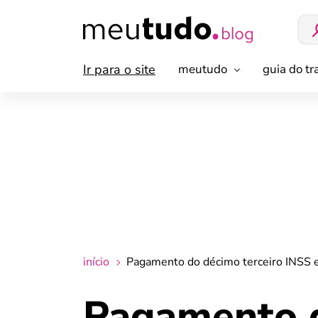
Ir para o site
meutudo
guia do t
início
Pagamento do décimo terceiro INSS e
Pagamento d