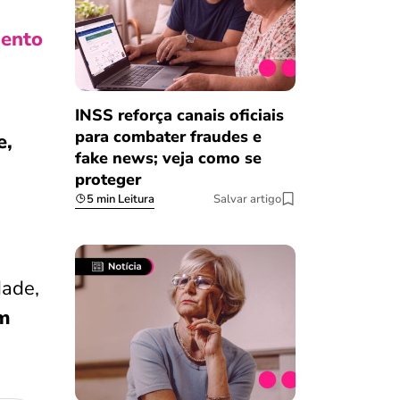
ento
INSS reforça canais oficiais
para combater fraudes e
e,
fake news; veja como se
proteger
5 min Leitura
Salvar artigo
dade,
m