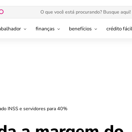
rabalhador
finanças
benefícios
crédito fáci
do INSS e servidores para 40%
da a margem do