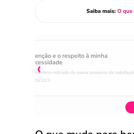
Saiba mais:
O que 
Atenção e o respeito à minha
‹
necessidade
Comentário retirado da nossa pesquisa de satisfaçã
07/03/2023