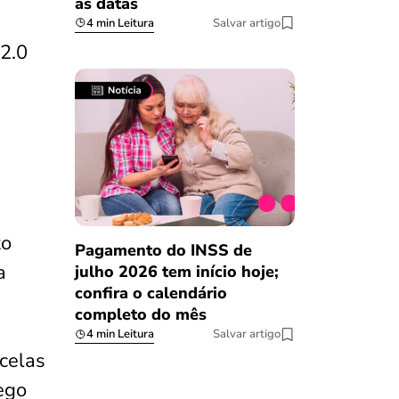
as datas
4 min Leitura
Salvar artigo
2.0
to
Pagamento do INSS de
a
julho 2026 tem início hoje;
confira o calendário
completo do mês
4 min Leitura
Salvar artigo
celas
ego