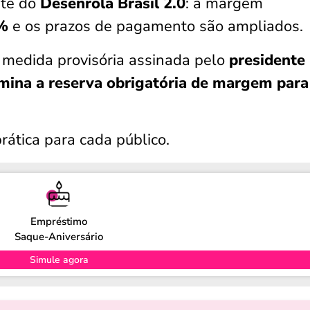
te do
Desenrola Brasil 2.0
: a margem
0%
e os prazos de pagamento são ampliados.
 medida provisória assinada pelo
presidente 
imina a reserva obrigatória de margem para
rática para cada público.
Empréstimo
Saque-Aniversário
Simule agora