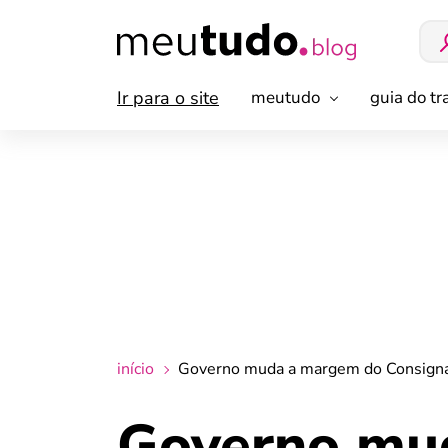
Ir para o site
meutudo
guia do t
início
Governo muda a margem do Consigna
Governo mu