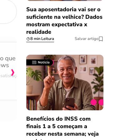
Sua aposentadoria vai ser o
suficiente na velhice? Dados
mostram expectativa x
realidade
8 min Leitura
Salvar artigo
do que
Achei muito rápido, sem 
›
ews
burocracia
satisfação
Comentário retirado da nossa pes
08/03/2023
Benefícios do INSS com
finais 1 a 5 começam a
receber nesta semana; veja