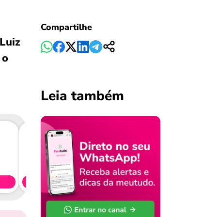
Compartilhe
Luiz
 o
Leia também
Consig
CL
Simule 