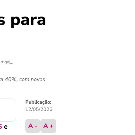
s para
artigo
ara 40%, com novos
Publicação:
12/05/2026
A -
A +
S
e