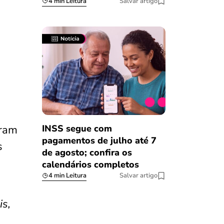
4 min Leitura
Salvar artigo
aram
INSS segue com
pagamentos de julho até 7
s
de agosto; confira os
calendários completos
4 min Leitura
Salvar artigo
is,