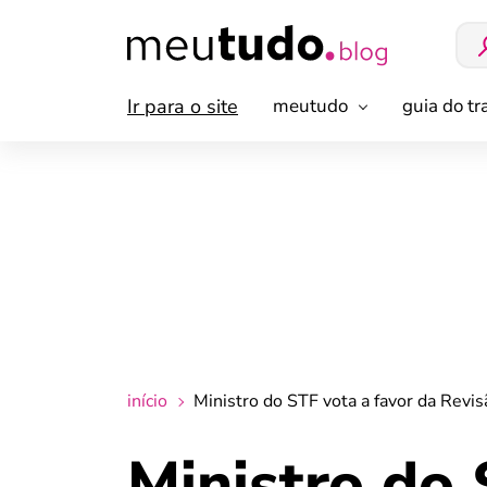
Ir para o site
meutudo
guia do t
início
Ministro do STF vota a favor da Revi
Ministro do 