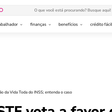
rabalhador
finanças
benefícios
crédito fáci
são da Vida Toda do INSS; entenda o caso
STF vota a favor 