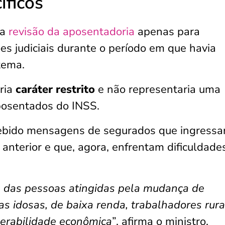
íficos
 a
revisão da aposentadoria
apenas para
s judiciais durante o período em que havia
tema.
ria
caráter restrito
e não representaria uma
aposentados do INSS.
ecebido mensagens de segurados que ingress
nterior e que, agora, enfrentam dificuldade
il das pessoas atingidas pela mudança de
s idosas, de baixa renda, trabalhadores rura
nerabilidade econômica
”, afirma o ministro.