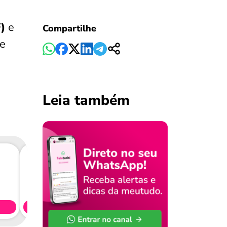
)
e
Compartilhe
 e
Leia também
Consig
CL
Simule 