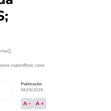
S;
artigo
asos específicos; caso
Publicação:
06/05/2026
A -
A +