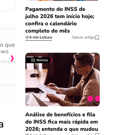
Pagamento do INSS de
julho 2026 tem início hoje;
confira o calendário
completo do mês
4 min Leitura
Salvar artigo
do que
Achei muito rápido, sem 
›
ews
burocracia
satisfação
Comentário retirado da nossa pes
08/03/2023
Análise de benefícios e fila
a
do INSS fica mais rápida em
2026; entenda o que mudou