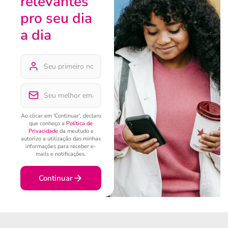
relevantes
pro seu dia
a dia
Ao clicar em 'Continuar', declaro
que conheço a
Política de
Privacidade
da meutudo e
autorizo a utilização das minhas
informações para receber e-
mails e notificações.
Continuar