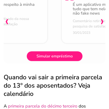
o respeito à minha
É um aplicativo mu
de
tudo que tem nele 
não fake news
‹
›
retirado da nossa
Comentário retirado 
 satisfação
pesquisa de satisfaçã
30/01/2023
Simular empréstimo
Quando vai sair a primeira parcela
do 13º dos aposentados? Veja
calendário
A
primeira parcela do décimo terceiro
dos