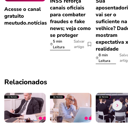
INSS reforça
Sua
canais oficiais
aposentador
Acesse o canal
para combater
vai ser o
gratuito
fraudes e fake
suficiente na
meutudo.notícias
news; veja como
velhice? Dad
se proteger
mostram
expectativa 
5 min
Salvar
artigo
Leitura
realidade
8 min
Salv
arti
Leitura
Relacionados