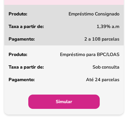
Produto
Empréstimo Consignado
1,39% a.m
Taxa
2 a 108 parcelas
a
partir
Empréstimo para BPC/LOAS
de
Sob consulta
Pagamento
Até 24 parcelas
Simular