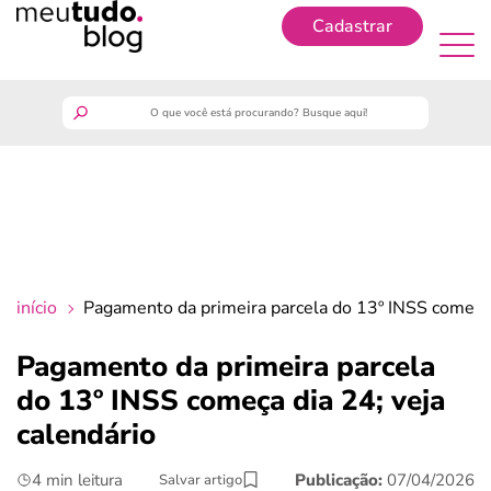
Cadastrar
Cadastrar
meutudo
guia do trabalhador
finanças
início
Pagamento da primeira parcela do 13º INSS começa 
benefícios
Pagamento da primeira parcela
do 13º INSS começa dia 24; veja
crédito fácil
calendário
últimas notícias
4 min leitura
Publicação:
07/04/2026
Salvar artigo