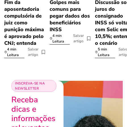
Fim da
Golpes mais
Discussão so
aposentadoria
comuns para
juros do
compulsória de
pegar dados dos
consignado
juiz como
beneficiários
INSS só volt
punição máxima
INSS
com Selic e
é aprovado pelo
10,5%; ente
4 min
Salvar
artigo
Leitura
CNJ; entenda
o cenário
4 min
5 min
Salvar
Salv
artigo
arti
Leitura
Leitura
INSCREVA-SE NA
NEWSLETTER
Receba
dicas e
informações