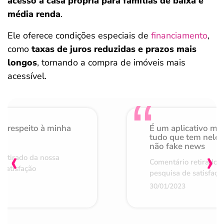
acesso à casa própria para famílias de baixa e
média renda
.
Ele oferece condições especiais de
financiamento
,
como
taxas de juros reduzidas e prazos mais
longos
, tornando a compra de imóveis mais
acessível.
o respeito à minha
É um aplicativo mu
de
tudo que tem nele 
não fake news
‹
›
retirado da nossa
Comentário retirado 
 satisfação
pesquisa de satisfaçã
30/01/2023