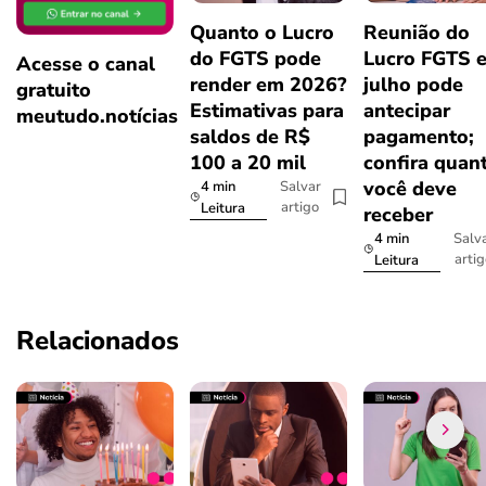
Quanto o Lucro
Reunião do
do FGTS pode
Lucro FGTS 
Acesse o canal
render em 2026?
julho pode
gratuito
Estimativas para
antecipar
meutudo.notícias
saldos de R$
pagamento;
100 a 20 mil
confira quan
você deve
4 min
Salvar
artigo
Leitura
receber
4 min
Salv
arti
Leitura
Relacionados