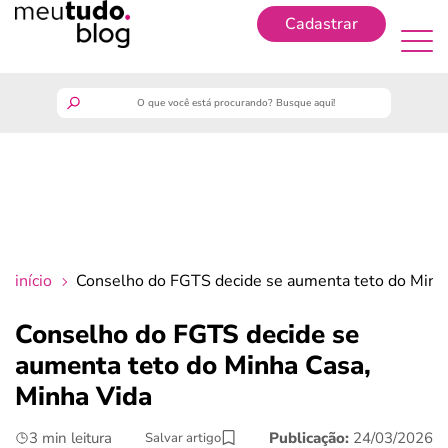
Cadastrar
Cadastrar
meutudo
guia do trabalhador
finanças
início
Conselho do FGTS decide se aumenta teto do Minh
benefícios
Conselho do FGTS decide se
aumenta teto do Minha Casa,
crédito fácil
Minha Vida
últimas notícias
3 min leitura
Publicação:
24/03/2026
Salvar artigo