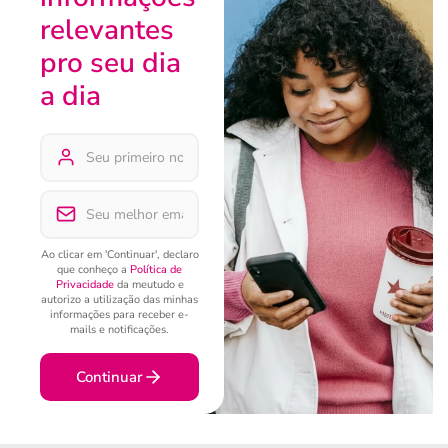
relevantes
pro seu dia
a dia
Ao clicar em 'Continuar', declaro
que conheço a
Política de
Privacidade
da meutudo e
autorizo a utilização das minhas
informações para receber e-
mails e notificações.
Continuar