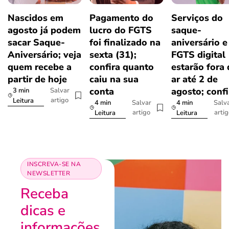
Nascidos em
Pagamento do
Serviços do
agosto já podem
lucro do FGTS
saque-
sacar Saque-
foi finalizado na
aniversário e
Aniversário; veja
sexta (31);
FGTS digital
quem recebe a
confira quanto
estarão fora
partir de hoje
caiu na sua
ar até 2 de
conta
agosto; confi
3 min
Salvar
artigo
Leitura
4 min
4 min
Salvar
Salv
artigo
arti
Leitura
Leitura
INSCREVA-SE NA
NEWSLETTER
Receba
dicas e
informações