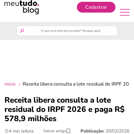
Cadastrar
Cadastrar
meutudo
guia do trabalhador
finanças
início
Receita libera consulta a lote residual do IRPF 20
benefícios
Receita libera consulta a lote
residual do IRPF 2026 e paga R$
crédito fácil
578,9 milhões
últimas notícias
4 min leitura
Publicação:
20/02/2026
Salvar artigo