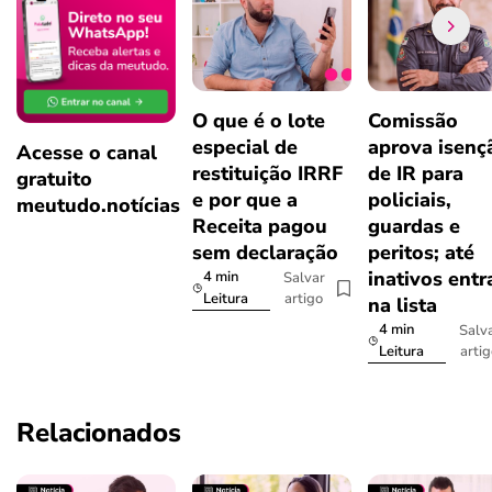
O que é o lote
Comissão
especial de
aprova isenç
Acesse o canal
restituição IRRF
de IR para
gratuito
e por que a
policiais,
meutudo.notícias
Receita pagou
guardas e
sem declaração
peritos; até
inativos ent
4 min
Salvar
artigo
Leitura
na lista
4 min
Salv
arti
Leitura
Relacionados