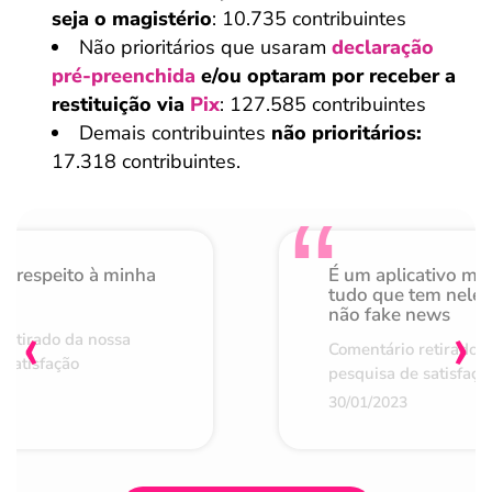
seja o magistério
: 10.735 contribuintes
Não prioritários que usaram
declaração
pré-preenchida
e/ou optaram por receber a
restituição via
Pix
: 127.585 contribuintes
Demais contribuintes
não prioritários:
17.318 contribuintes.
o respeito à minha
É um aplicativo mu
de
tudo que tem nele 
não fake news
‹
›
retirado da nossa
Comentário retirado 
 satisfação
pesquisa de satisfaçã
30/01/2023