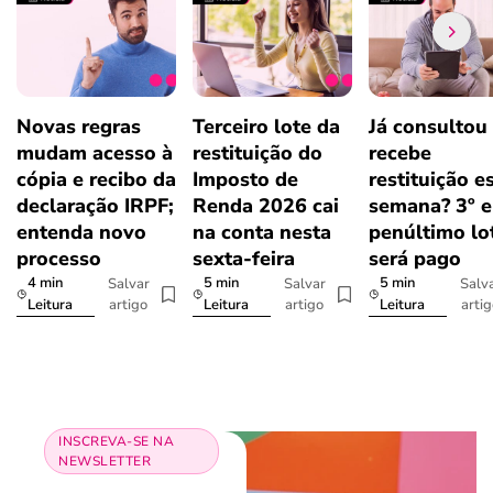
Novas regras
Terceiro lote da
Já consultou
mudam acesso à
restituição do
recebe
cópia e recibo da
Imposto de
restituição e
declaração IRPF;
Renda 2026 cai
semana? 3º e
entenda novo
na conta nesta
penúltimo lo
processo
sexta-feira
será pago
4 min
5 min
5 min
Salvar
Salvar
Salv
artigo
artigo
arti
Leitura
Leitura
Leitura
INSCREVA-SE NA
NEWSLETTER