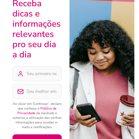
Receba
dicas e
informações
relevantes
pro seu dia
a dia
Ao clicar em 'Continuar', declaro
que conheço a
Política de
Privacidade
da meutudo e
autorizo a utilização das minhas
informações para receber e-
mails e notificações.