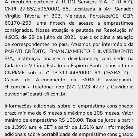
A
meutudo
pertence à TUDO Serviços S.A. (“TUDO”),
CNPJ 27.852.506/0001-85, localizada à Av. Senador
Virgílio Távora, nº 303, Meireles, Fortaleza/CE, CEP:
60170-250, uma fintech de acesso a empréstimos
consignados. Nossa atuação é pautada na Resolução nº
4.935, de 29 de julho de 2021, que disciplina a atuação
de correspondentes no país. Atuamos por intermédio da
PARATI CRÉDITO, FINANCIAMENTO E INVESTIMENTO
S/A, instituição financeira devidamente, com sede na
Cidade de Vitória, Estado do Espírito Santo, e inscrita no
CNPJ/MF sob o nº 03.311.443/0001-91 (“PARATI”) –
Canais de Atendimento da PARATI: www.parati-
cfi.com.br / Telefone: +55 (27) 2123-4777 / Ouvidoria:
ouvidoria@parati-cfi.com.br.
Informações adicionais sobre o empréstimo consignado:
prazo mínimo de 6 meses e máximo de 108 meses. Valor
mínimo de empréstimo R$ 100,00. Taxa de juros a partir
de 1,39% a.m. e CET a partir de 1,51% a.m. Informações
adicionais sobre portabilidade de empréstimo consignado: