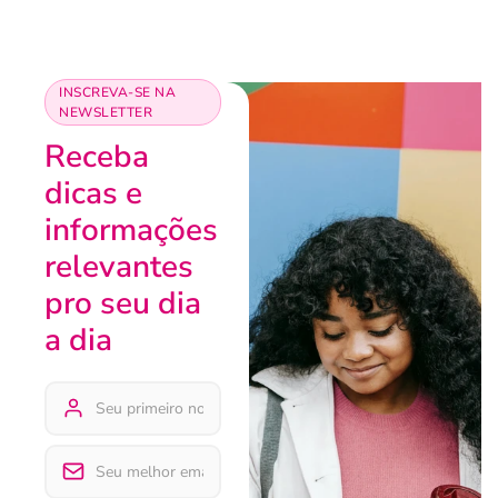
INSCREVA-SE NA
NEWSLETTER
Receba
dicas e
informações
relevantes
pro seu dia
a dia