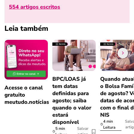
554 artigos escritos
Leia também
BPC/LOAS já
Quando atual
tem datas
o Bolsa Famí
Acesse o canal
definidas para
de agosto? V
gratuito
agosto; saiba
datas de aco
meutudo.notícias
quando o valor
com o final 
estará
NIS
disponível
4 min
Salv
arti
Leitura
5 min
Salvar