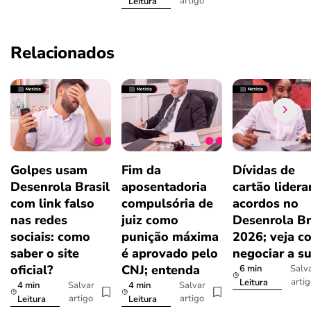
artigo
Leitura
Relacionados
Golpes usam
Fim da
Dívidas de
Desenrola Brasil
aposentadoria
cartão lider
com link falso
compulsória de
acordos no
nas redes
juiz como
Desenrola Br
sociais: como
punição máxima
2026; veja c
saber o site
é aprovado pelo
negociar a s
oficial?
CNJ; entenda
6 min
Salv
arti
Leitura
4 min
4 min
Salvar
Salvar
artigo
artigo
Leitura
Leitura