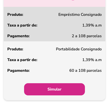
Produto
Empréstimo Consignado
1,39% a.m
Taxa
2 a 108 parcelas
a
partir
Portabilidade Consignado
de
1,39% a.m
Pagamento
60 a 108 parcelas
Simular