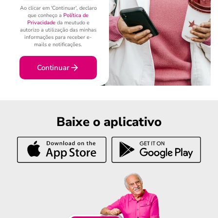
Ao clicar em 'Continuar', declaro
que conheço a
Política de
Privacidade
da meutudo e
autorizo a utilização das minhas
informações para receber e-
mails e notificações.
Continuar
Baixe o aplicativo