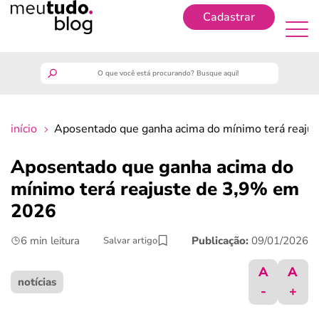
Cadastrar
Cadastrar
meutudo
início
Aposentado que ganha acima do mínimo terá reaj
guia do trabalhador
Aposentado que ganha acima do
finanças
mínimo terá reajuste de 3,9% em
2026
benefícios
6 min leitura
Publicação:
09/01/2026
Salvar artigo
crédito fácil
A
A
notícias
-
+
últimas notícias