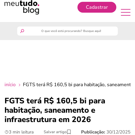
Cadastrar
Cadastrar
meutudo
guia do trabalhador
finanças
início
FGTS terá R$ 160,5 bi para habitação, saneamento
benefícios
FGTS terá R$ 160,5 bi para
habitação, saneamento e
crédito fácil
infraestrutura em 2026
últimas notícias
3 min leitura
Publicação:
30/12/2025
Salvar artigo