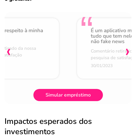
o respeito à minha
É um aplicativo mu
de
tudo que tem nele 
não fake news
‹
›
retirado da nossa
Comentário retirado 
 satisfação
pesquisa de satisfaçã
30/01/2023
Simular empréstimo
Impactos esperados dos
investimentos