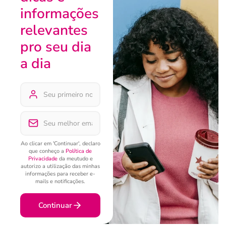
informações
relevantes
pro seu dia
a dia
Ao clicar em 'Continuar', declaro
que conheço a
Política de
Privacidade
da meutudo e
autorizo a utilização das minhas
informações para receber e-
mails e notificações.
Continuar