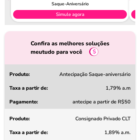
Saque-Aniversário
Simule agora
Confira as melhores soluções
meutudo para você
Produto
Antecipação Saque-aniversário
1,79% a.m
Taxa
antecipe a partir de R$50
a
partir
Consignado Privado CLT
de
1,89% a.m.