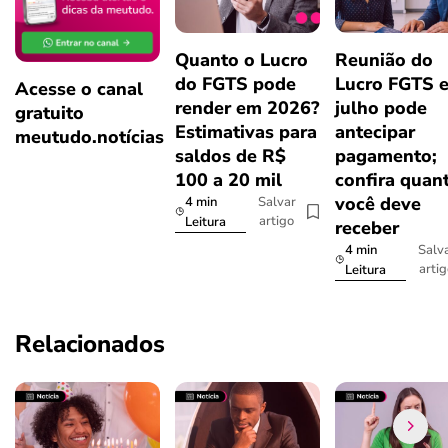
Quanto o Lucro
Reunião do
do FGTS pode
Lucro FGTS 
Acesse o canal
render em 2026?
julho pode
gratuito
Estimativas para
antecipar
meutudo.notícias
saldos de R$
pagamento;
100 a 20 mil
confira quan
você deve
4 min
Salvar
artigo
Leitura
receber
4 min
Salv
arti
Leitura
Relacionados