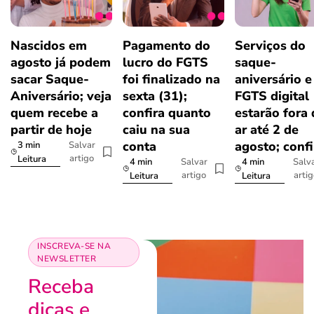
Nascidos em
Pagamento do
Serviços do
agosto já podem
lucro do FGTS
saque-
sacar Saque-
foi finalizado na
aniversário e
Aniversário; veja
sexta (31);
FGTS digital
quem recebe a
confira quanto
estarão fora
partir de hoje
caiu na sua
ar até 2 de
conta
agosto; confi
3 min
Salvar
artigo
Leitura
4 min
4 min
Salvar
Salv
artigo
arti
Leitura
Leitura
INSCREVA-SE NA
NEWSLETTER
Receba
dicas e