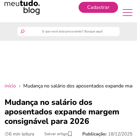
Cadastrar
Cadastrar
meutudo
guia do trabalhador
finanças
início
Mudança no salário dos aposentados expande marg
benefícios
Mudança no salário dos
aposentados expande margem
crédito fácil
consignável para 2026
últimas notícias
6 min leitura
Publicação:
18/12/2025
Salvar artigo