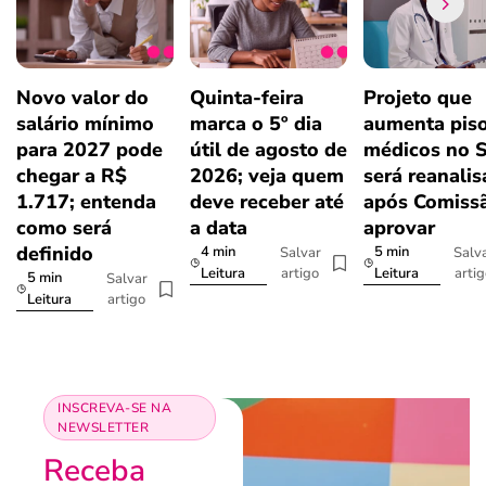
Novo valor do
Quinta-feira
Projeto que
salário mínimo
marca o 5º dia
aumenta pis
para 2027 pode
útil de agosto de
médicos no 
chegar a R$
2026; veja quem
será reanali
1.717; entenda
deve receber até
após Comiss
como será
a data
aprovar
definido
4 min
5 min
Salvar
Salv
artigo
arti
Leitura
Leitura
5 min
Salvar
artigo
Leitura
INSCREVA-SE NA
NEWSLETTER
Receba