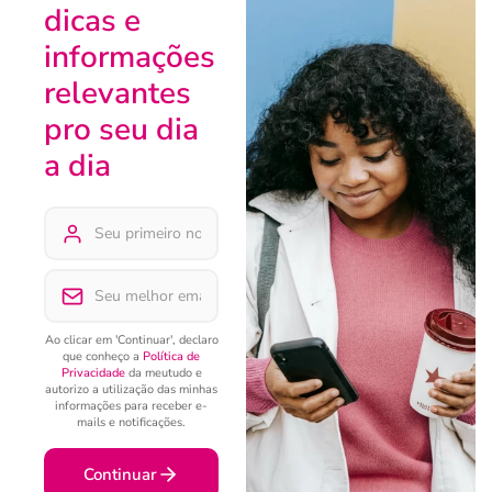
dicas e
informações
relevantes
pro seu dia
a dia
Ao clicar em 'Continuar', declaro
que conheço a
Política de
Privacidade
da meutudo e
autorizo a utilização das minhas
informações para receber e-
mails e notificações.
Continuar