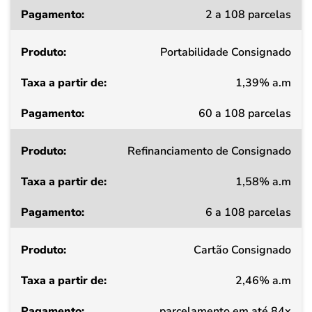
Taxa
2 a 108 parcelas
a
partir
Portabilidade Consignado
de
1,39% a.m
Pagamento
60 a 108 parcelas
Refinanciamento de Consignado
1,58% a.m
6 a 108 parcelas
Cartão Consignado
2,46% a.m
parcelamento em até 84x