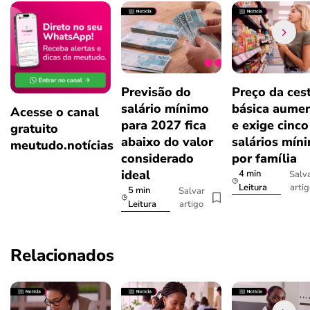
Previsão do
Preço da ces
salário mínimo
básica aume
Acesse o canal
para 2027 fica
e exige cinco
gratuito
abaixo do valor
salários mín
meutudo.notícias
considerado
por família
ideal
4 min
Salv
arti
Leitura
5 min
Salvar
artigo
Leitura
Relacionados