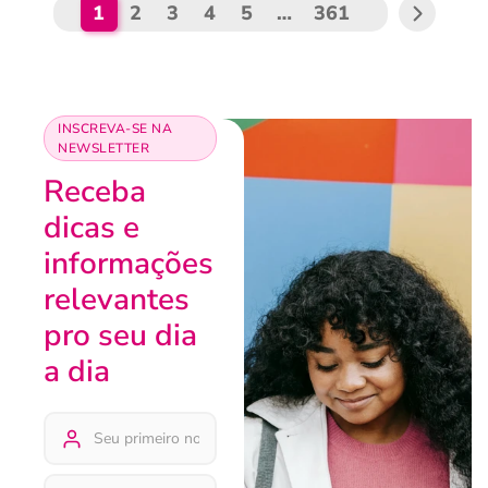
1
2
3
4
5
…
361
INSCREVA-SE NA
NEWSLETTER
Receba
dicas e
informações
relevantes
pro seu dia
a dia