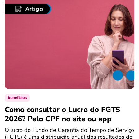
benefícios
Como consultar o Lucro do FGTS
C
2026? Pelo CPF no site ou app
P
O lucro do Fundo de Garantia do Tempo de Serviço
S
(FGTS) é uma distribuição anual dos resultados do
d