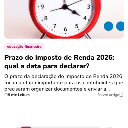
educação financeira
Prazo do Imposto de Renda 2026:
C
qual a data para declarar?
r
R
O prazo da declaração do Imposto de Renda 2026
foi uma etapa importante para os contribuintes que
A
precisaram organizar documentos e enviar a…
m
9 min Leitura
Salvar artigo
q
S