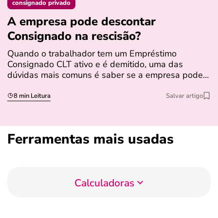
consignado privado
A empresa pode descontar
N
Consignado na rescisão​?
t
Quando o trabalhador tem um Empréstimo
N
Consignado CLT ativo e é demitido, uma das
l
dúvidas mais comuns é saber se a empresa pode…
e
s
8 min Leitura
Salvar artigo
Ferramentas mais usadas
Calculadoras