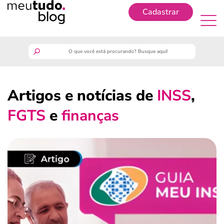
Cadastrar
Cadastrar
meutudo
Artigos e notícias de
INSS
,
guia do trabalhador
FGTS
e
finanças
finanças
benefícios
crédito fácil
últimas notícias