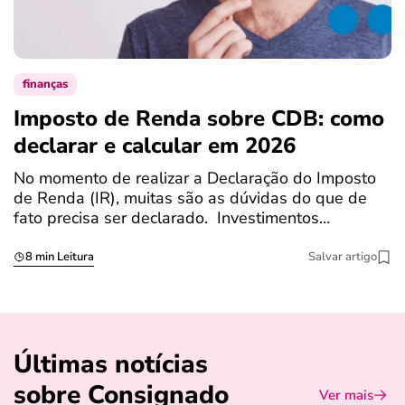
finanças
Imposto de Renda sobre CDB: como
N
declarar e calcular em 2026
a
No momento de realizar a Declaração do Imposto
T
de Renda (IR), muitas são as dúvidas do que de
c
fato precisa ser declarado. Investimentos…
c
8 min Leitura
Salvar artigo
Últimas notícias
sobre Consignado
Ver mais