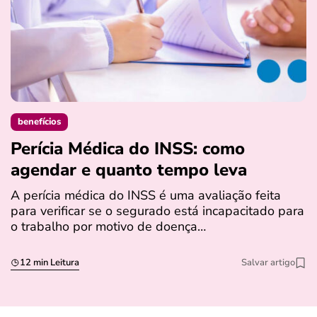
benefícios
Perícia Médica do INSS: como
D
agendar e quanto tempo leva
a
s
A perícia médica do INSS é uma avaliação feita
para verificar se o segurado está incapacitado para
O
o trabalho por motivo de doença…
I
q
12 min Leitura
Salvar artigo