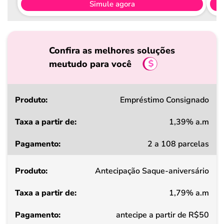
Simule agora
Confira as melhores soluções
meutudo para você
Produto
Empréstimo Consignado
1,39% a.m
Taxa
2 a 108 parcelas
a
partir
Antecipação Saque-aniversário
de
1,79% a.m
Pagamento
antecipe a partir de R$50