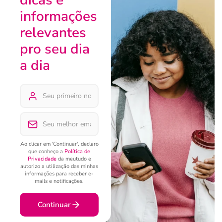
dicas e
informações
relevantes
pro seu dia
a dia
Ao clicar em 'Continuar', declaro
que conheço a
Política de
Privacidade
da meutudo e
autorizo a utilização das minhas
informações para receber e-
mails e notificações.
Continuar