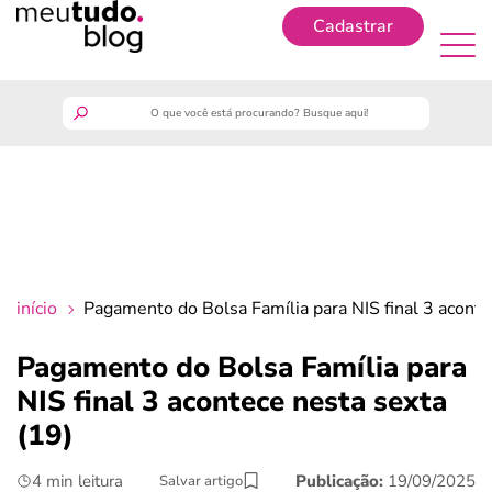
Cadastrar
Cadastrar
meutudo
guia do trabalhador
finanças
início
Pagamento do Bolsa Família para NIS final 3 aconte
benefícios
Pagamento do Bolsa Família para
NIS final 3 acontece nesta sexta
crédito fácil
(19)
últimas notícias
4 min leitura
Publicação:
19/09/2025
Salvar artigo