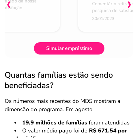
‹
›
retirado da nossa
Comentário retirado 
 satisfação
pesquisa de satisfaçã
30/01/2023
Simular empréstimo
Quantas famílias estão sendo
beneficiadas?
Os números mais recentes do MDS mostram a
dimensão do programa. Em agosto:
19,9 milhões de famílias
foram atendidas
O valor médio pago foi de
R$ 671,54 por