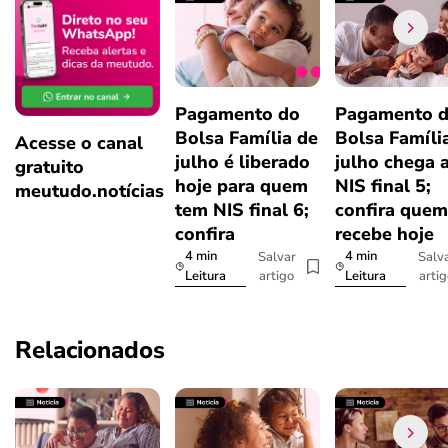
Pagamento do
Pagamento 
Bolsa Família de
Bolsa Famíli
Acesse o canal
julho é liberado
julho chega 
gratuito
hoje para quem
NIS final 5;
meutudo.notícias
tem NIS final 6;
confira quem
confira
recebe hoje
4 min
4 min
Salvar
Salv
artigo
arti
Leitura
Leitura
Relacionados