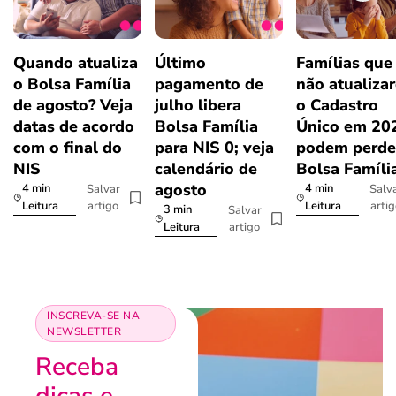
Quando atualiza
Último
Famílias que
o Bolsa Família
pagamento de
não atualiza
de agosto? Veja
julho libera
o Cadastro
datas de acordo
Bolsa Família
Único em 20
com o final do
para NIS 0; veja
podem perde
NIS
calendário de
Bolsa Famíli
agosto
4 min
4 min
Salvar
Salv
artigo
arti
Leitura
Leitura
3 min
Salvar
artigo
Leitura
INSCREVA-SE NA
NEWSLETTER
Receba