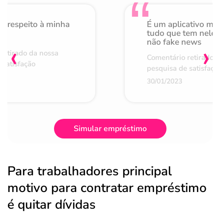
o respeito à minha
É um aplicativo mu
de
tudo que tem nele 
não fake news
‹
›
retirado da nossa
Comentário retirado 
 satisfação
pesquisa de satisfaçã
30/01/2023
Simular empréstimo
Para trabalhadores principal
motivo para contratar empréstimo
é quitar dívidas