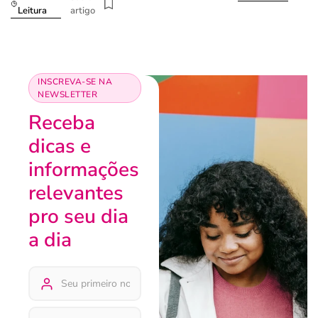
artigo
Leitura
INSCREVA-SE NA
NEWSLETTER
Receba
dicas e
informações
relevantes
pro seu dia
a dia