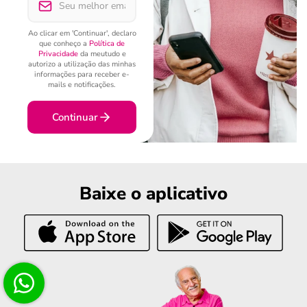
Ao clicar em 'Continuar', declaro
que conheço a
Política de
Privacidade
da meutudo e
autorizo a utilização das minhas
informações para receber e-
mails e notificações.
Continuar
Baixe o aplicativo