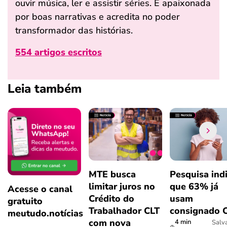
ouvir música, ler e assistir séries. É apaixonada
por boas narrativas e acredita no poder
transformador das histórias.
554 artigos escritos
Leia também
MTE busca
Pesquisa ind
limitar juros no
que 63% já
Acesse o canal
Crédito do
usam
gratuito
Trabalhador CLT
consignado 
meutudo.notícias
com nova
4 min
Salv