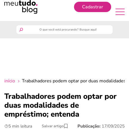
Cadastrar
Cadastrar
meutudo
guia do trabalhador
finanças
início
Trabalhadores podem optar por duas modalidades 
benefícios
Trabalhadores podem optar por
duas modalidades de
crédito fácil
empréstimo; entenda
últimas notícias
5 min leitura
Publicação:
17/09/2025
Salvar artigo