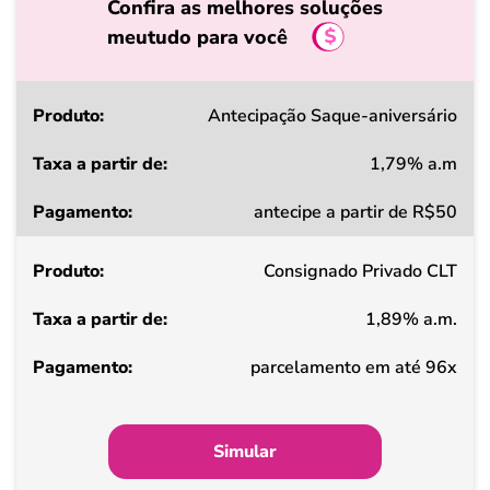
Confira as melhores soluções
meutudo para você
Produto
Antecipação Saque-aniversário
1,79% a.m
Taxa
antecipe a partir de R$50
a
partir
Consignado Privado CLT
de
1,89% a.m.
Pagamento
parcelamento em até 96x
Simular