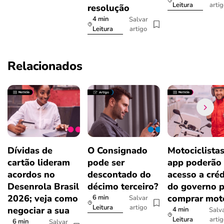
arti
Leitura
resolução
4 min
Salvar
artigo
Leitura
Relacionados
Dívidas de
O Consignado
Motociclista
cartão lideram
pode ser
app poderão 
acordos no
descontado do
acesso a créd
Desenrola Brasil
décimo terceiro?
do governo p
2026; veja como
comprar mot
6 min
Salvar
artigo
Leitura
negociar a sua
4 min
Salv
arti
Leitura
6 min
Salvar