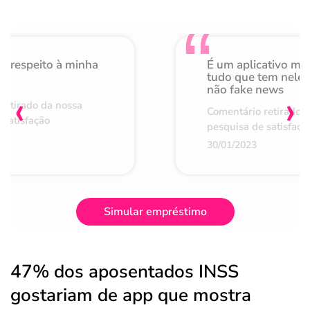
o respeito à minha
É um aplicativo mu
de
tudo que tem nele 
não fake news
‹
›
retirado da nossa
Comentário retirado 
 satisfação
pesquisa de satisfaçã
30/01/2023
Simular empréstimo
47% dos aposentados INSS
gostariam de app que mostra