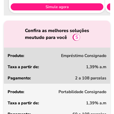
Simule agora
Confira as melhores soluções
meutudo para você
Produto
Empréstimo Consignado
1,39% a.m
Taxa
2 a 108 parcelas
a
partir
Portabilidade Consignado
de
1,39% a.m
Pagamento