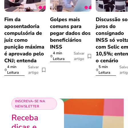
Fim da
Golpes mais
Discussão so
aposentadoria
comuns para
juros do
compulsória de
pegar dados dos
consignado
juiz como
beneficiários
INSS só volt
punição máxima
INSS
com Selic e
é aprovado pelo
10,5%; ente
4 min
Salvar
artigo
Leitura
CNJ; entenda
o cenário
4 min
5 min
Salvar
Salv
artigo
arti
Leitura
Leitura
INSCREVA-SE NA
NEWSLETTER
Receba
dicas e