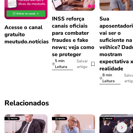
INSS reforça
Sua
canais oficiais
aposentador
Acesse o canal
para combater
vai ser o
gratuito
fraudes e fake
suficiente na
meutudo.notícias
news; veja como
velhice? Dad
se proteger
mostram
expectativa 
5 min
Salvar
artigo
Leitura
realidade
8 min
Salv
arti
Leitura
Relacionados