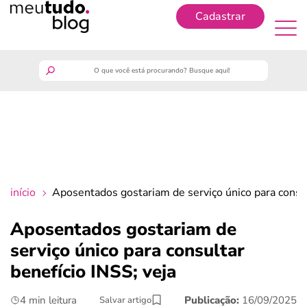
Cadastrar
Cadastrar
meutudo
guia do trabalhador
finanças
início
Aposentados gostariam de serviço único para consul
benefícios
Aposentados gostariam de
serviço único para consultar
crédito fácil
benefício INSS; veja
últimas notícias
4 min leitura
Publicação:
16/09/2025
Salvar artigo