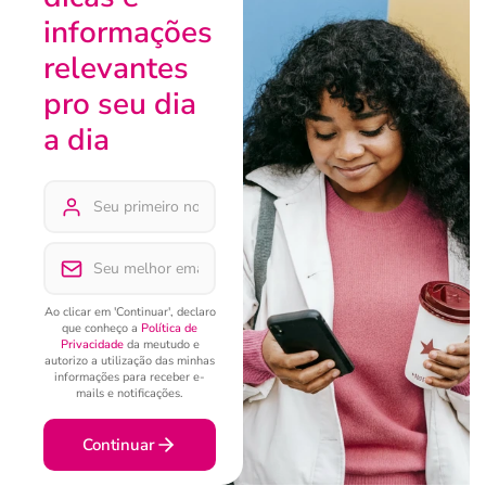
informações
relevantes
pro seu dia
a dia
Ao clicar em 'Continuar', declaro
que conheço a
Política de
Privacidade
da meutudo e
autorizo a utilização das minhas
informações para receber e-
mails e notificações.
Continuar