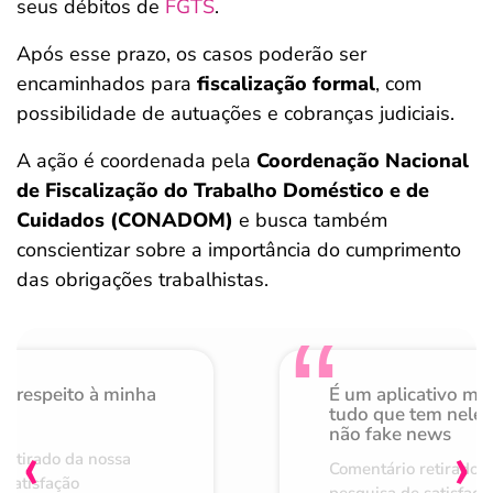
seus débitos de
FGTS
.
Após esse prazo, os casos poderão ser
encaminhados para
fiscalização formal
, com
possibilidade de autuações e cobranças judiciais.
A ação é coordenada pela
Coordenação Nacional
de Fiscalização do Trabalho Doméstico e de
Cuidados (CONADOM)
e busca também
conscientizar sobre a importância do cumprimento
das obrigações trabalhistas.
o respeito à minha
É um aplicativo mu
de
tudo que tem nele 
não fake news
‹
›
retirado da nossa
Comentário retirado 
 satisfação