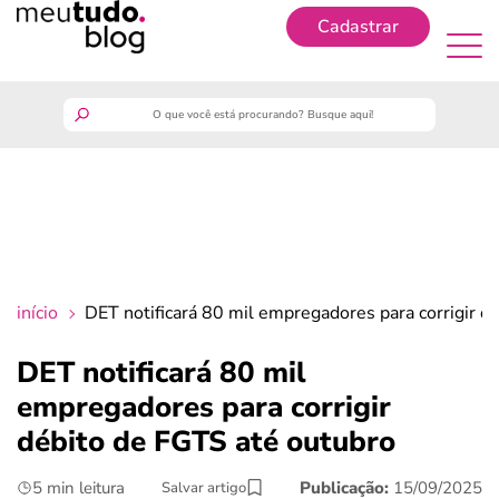
Cadastrar
Cadastrar
meutudo
guia do trabalhador
finanças
início
DET notificará 80 mil empregadores para corrigir d
benefícios
DET notificará 80 mil
empregadores para corrigir
crédito fácil
débito de FGTS até outubro
últimas notícias
5 min leitura
Publicação:
15/09/2025
Salvar artigo