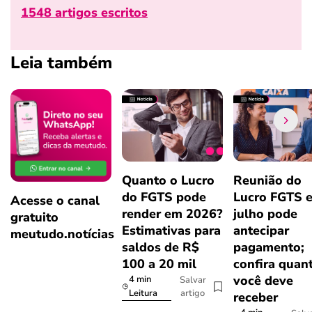
1548 artigos escritos
Leia também
Quanto o Lucro
Reunião do
do FGTS pode
Lucro FGTS 
Acesse o canal
render em 2026?
julho pode
gratuito
Estimativas para
antecipar
meutudo.notícias
saldos de R$
pagamento;
100 a 20 mil
confira quan
você deve
4 min
Salvar
artigo
Leitura
receber