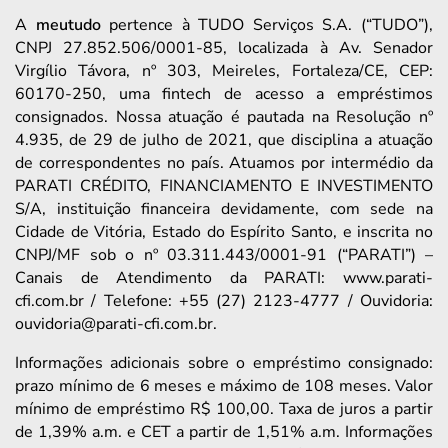
A
meutudo
pertence à TUDO Serviços S.A. (“TUDO”),
CNPJ 27.852.506/0001-85, localizada à Av. Senador
Virgílio Távora, nº 303, Meireles, Fortaleza/CE, CEP:
60170-250, uma fintech de acesso a empréstimos
consignados. Nossa atuação é pautada na Resolução nº
4.935, de 29 de julho de 2021, que disciplina a atuação
de correspondentes no país. Atuamos por intermédio da
PARATI CRÉDITO, FINANCIAMENTO E INVESTIMENTO
S/A, instituição financeira devidamente, com sede na
Cidade de Vitória, Estado do Espírito Santo, e inscrita no
CNPJ/MF sob o nº 03.311.443/0001-91 (“PARATI”) –
Canais de Atendimento da PARATI: www.parati-
cfi.com.br / Telefone: +55 (27) 2123-4777 / Ouvidoria:
ouvidoria@parati-cfi.com.br.
Informações adicionais sobre o empréstimo consignado:
prazo mínimo de 6 meses e máximo de 108 meses. Valor
mínimo de empréstimo R$ 100,00. Taxa de juros a partir
de 1,39% a.m. e CET a partir de 1,51% a.m. Informações