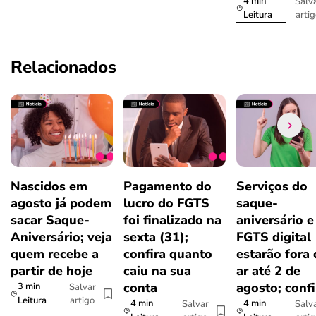
4 min
Salv
arti
Leitura
Relacionados
Nascidos em
Pagamento do
Serviços do
agosto já podem
lucro do FGTS
saque-
sacar Saque-
foi finalizado na
aniversário e
Aniversário; veja
sexta (31);
FGTS digital
quem recebe a
confira quanto
estarão fora
partir de hoje
caiu na sua
ar até 2 de
conta
agosto; confi
3 min
Salvar
artigo
Leitura
4 min
4 min
Salvar
Salv