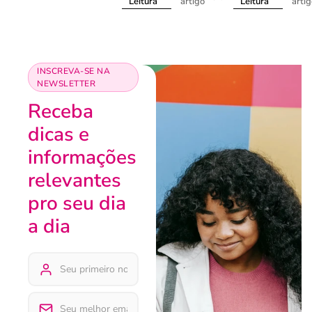
artigo
arti
Leitura
Leitura
INSCREVA-SE NA
NEWSLETTER
Receba
dicas e
informações
relevantes
pro seu dia
a dia