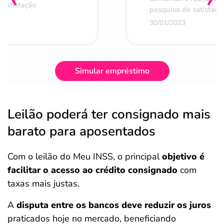
 satisfação
pesquisa de satisfaçã
30/01/2023
Simular empréstimo
Leilão poderá ter consignado mais
barato para aposentados
Com o leilão do Meu INSS, o principal
objetivo é
facilitar o acesso ao crédito consignado
com
taxas mais justas.
A
disputa entre os bancos deve reduzir os juros
praticados hoje no mercado, beneficiando