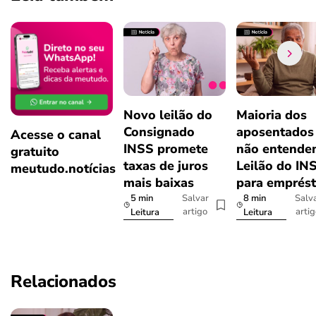
Novo leilão do
Maioria dos
Consignado
aposentados
Acesse o canal
INSS promete
não entende
gratuito
taxas de juros
Leilão do IN
meutudo.notícias
mais baixas
para emprés
5 min
8 min
Salvar
Salv
artigo
arti
Leitura
Leitura
Relacionados