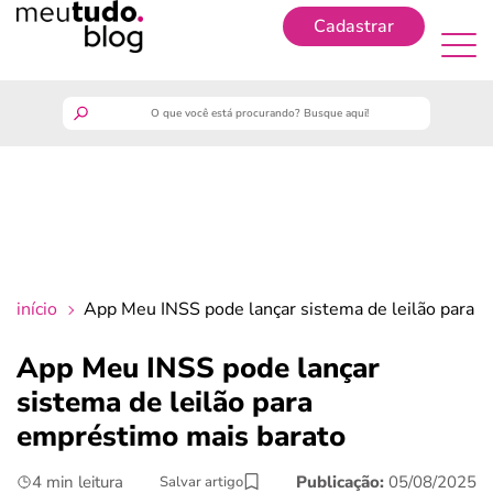
Cadastrar
Cadastrar
meutudo
guia do trabalhador
finanças
início
App Meu INSS pode lançar sistema de leilão para 
benefícios
App Meu INSS pode lançar
sistema de leilão para
crédito fácil
empréstimo mais barato
últimas notícias
4 min leitura
Publicação:
05/08/2025
Salvar artigo