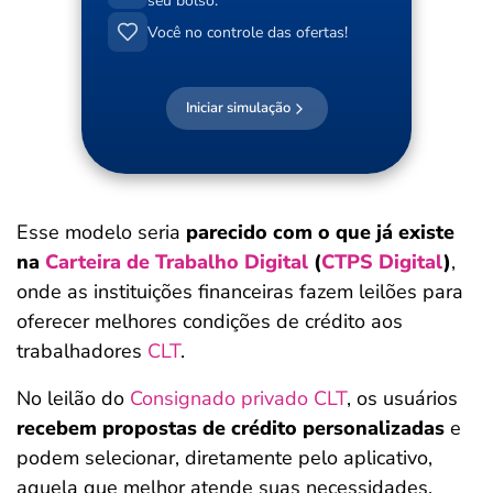
seu bolso.
Você no controle das ofertas!
Iniciar simulação
Esse modelo seria
parecido com o que já existe
na
Carteira de Trabalho Digital
(
CTPS Digital
)
,
onde as instituições financeiras fazem leilões para
oferecer melhores condições de crédito aos
trabalhadores
CLT
.
No leilão do
Consignado privado CLT
, os usuários
recebem propostas de crédito personalizadas
e
podem selecionar, diretamente pelo aplicativo,
aquela que melhor atende suas necessidades.