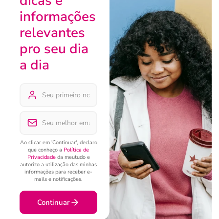
dicas e
informações
relevantes
pro seu dia
a dia
Ao clicar em 'Continuar', declaro
que conheço a
Política de
Privacidade
da meutudo e
autorizo a utilização das minhas
informações para receber e-
mails e notificações.
Continuar