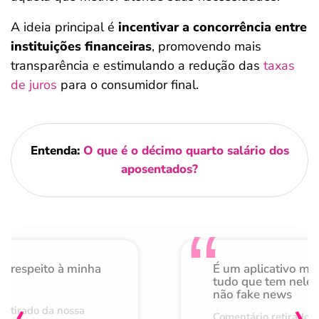
A ideia principal é
incentivar a concorrência entre
instituições financeiras
, promovendo mais
transparência e estimulando a redução das
taxas
de juros
para o consumidor final.
Entenda:
O que é o décimo quarto salário dos
aposentados?
o respeito à minha
É um aplicativo mu
de
tudo que tem nele 
não fake news
‹
›
retirado da nossa
Comentário retirado 