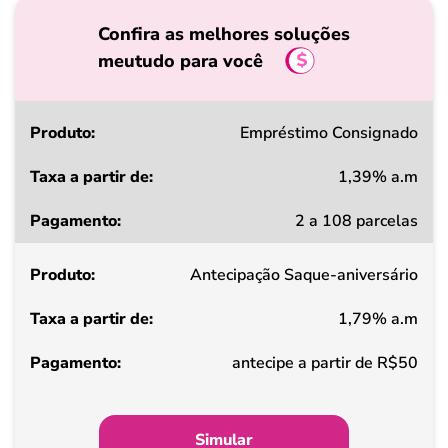
Confira as melhores soluções
meutudo para você
Produto
Empréstimo Consignado
1,39% a.m
Taxa
2 a 108 parcelas
a
partir
Antecipação Saque-aniversário
de
1,79% a.m
Pagamento
antecipe a partir de R$50
Simular