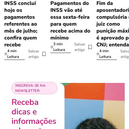
INSS conclui
Pagamentos do
Fim da
hoje os
INSS vão até
aposentador
pagamentos
essa sexta-feira
compulsória
referentes ao
para quem
juiz como
mês de julho;
recebe acima do
punição máx
confira quem
mínimo
é aprovado p
recebe
CNJ; entenda
3 min
Salvar
artigo
Leitura
4 min
4 min
Salvar
Salv
artigo
arti
Leitura
Leitura
INSCREVA-SE NA
NEWSLETTER
Receba
dicas e
informações