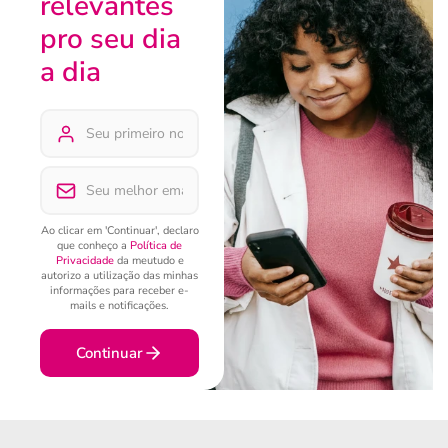
relevantes
pro seu dia
a dia
Ao clicar em 'Continuar', declaro
que conheço a
Política de
Privacidade
da meutudo e
autorizo a utilização das minhas
informações para receber e-
mails e notificações.
Continuar