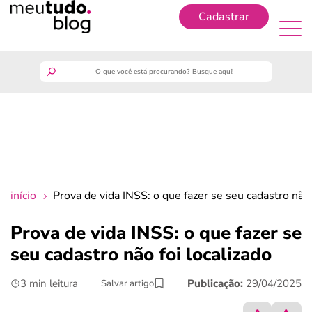
Cadastrar
Cadastrar
meutudo
guia do trabalhador
finanças
início
Prova de vida INSS: o que fazer se seu cadastro não 
benefícios
Prova de vida INSS: o que fazer se
seu cadastro não foi localizado
crédito fácil
3 min leitura
Publicação:
29/04/2025
Salvar artigo
últimas notícias