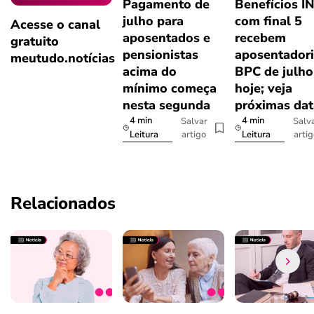
Pagamento de
Benefícios I
julho para
com final 5
Acesse o canal
aposentados e
recebem
gratuito
pensionistas
aposentadori
meutudo.notícias
acima do
BPC de julho
mínimo começa
hoje; veja
nesta segunda
próximas dat
4 min
4 min
Salvar
Salv
artigo
arti
Leitura
Leitura
Relacionados