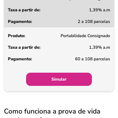
1,39% a.m
Taxa
2 a 108 parcelas
a
partir
Portabilidade Consignado
de
1,39% a.m
Pagamento
60 a 108 parcelas
Simular
Como funciona a prova de vida