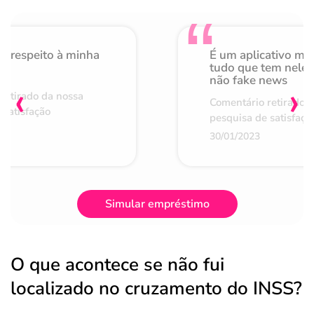
o respeito à minha
É um aplicativo mu
de
tudo que tem nele 
não fake news
‹
›
retirado da nossa
Comentário retirado 
 satisfação
pesquisa de satisfaçã
30/01/2023
Simular empréstimo
O que acontece se não fui
localizado no cruzamento do INSS?