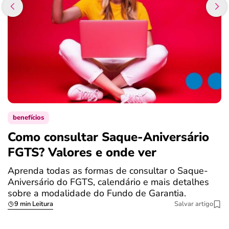
benefícios
Como consultar Saque-Aniversário
S
FGTS? Valores e onde ver
a
Aprenda todas as formas de consultar o Saque-
O
Aniversário do FGTS, calendário e mais detalhes
é
sobre a modalidade do Fundo de Garantia.
a
9 min Leitura
Salvar artigo