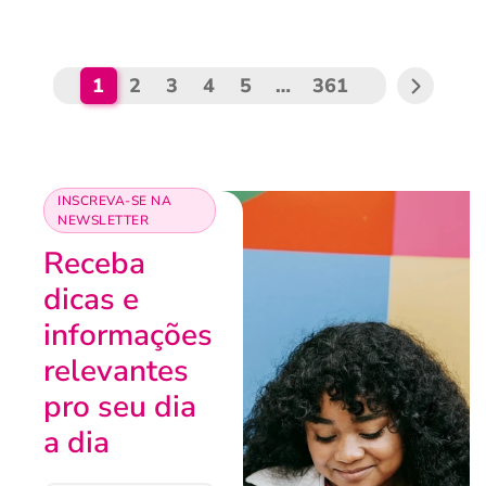
1
2
3
4
5
…
361
INSCREVA-SE NA
NEWSLETTER
Receba
dicas e
informações
relevantes
pro seu dia
a dia