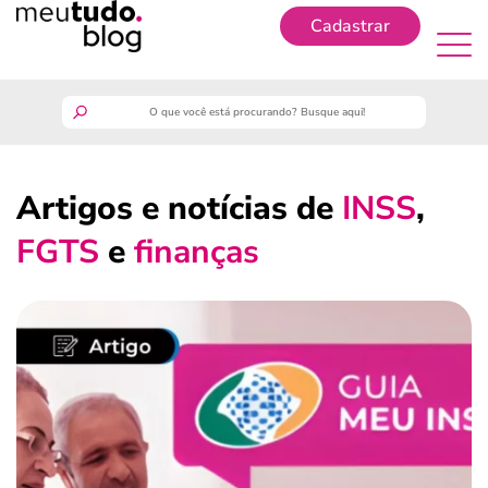
Cadastrar
Cadastrar
meutudo
Artigos e notícias de
INSS
,
guia do trabalhador
FGTS
e
finanças
finanças
benefícios
crédito fácil
últimas notícias