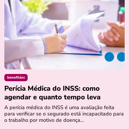
benefícios
Perícia Médica do INSS: como
D
agendar e quanto tempo leva
a
s
A perícia médica do INSS é uma avaliação feita
para verificar se o segurado está incapacitado para
O
o trabalho por motivo de doença…
I
q