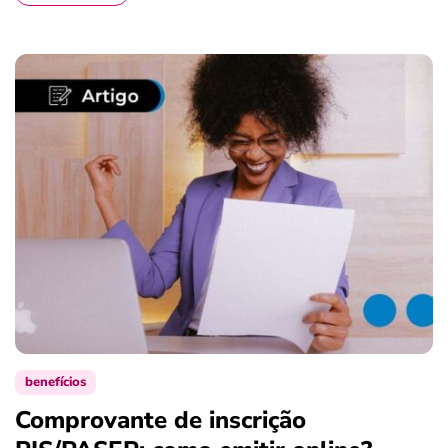
benefícios
Comprovante de inscrição
S