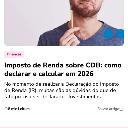
finanças
Imposto de Renda sobre CDB: como
N
declarar e calcular em 2026
a
No momento de realizar a Declaração do Imposto
T
de Renda (IR), muitas são as dúvidas do que de
c
fato precisa ser declarado. Investimentos…
c
8 min Leitura
Salvar artigo