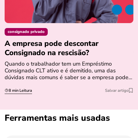
consignado privado
A empresa pode descontar
N
Consignado na rescisão​?
t
Quando o trabalhador tem um Empréstimo
N
Consignado CLT ativo e é demitido, uma das
l
dúvidas mais comuns é saber se a empresa pode…
e
s
8 min Leitura
Salvar artigo
Ferramentas mais usadas