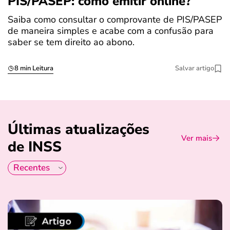
PIS/PASEP: como emitir online?
c
Saiba como consultar o comprovante de PIS/PASEP
O
de maneira simples e acabe com a confusão para
é
saber se tem direito ao abono.
u
8 min Leitura
Salvar artigo
Últimas atualizações
Ver mais
de INSS