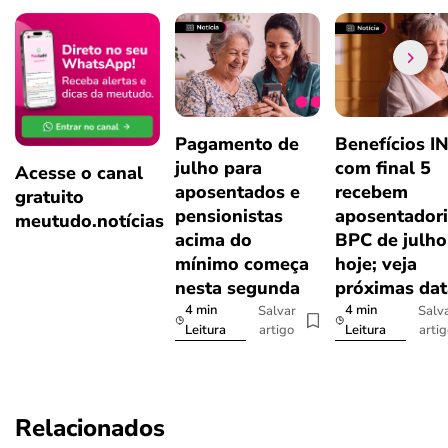
Pagamento de
Benefícios I
julho para
com final 5
Acesse o canal
aposentados e
recebem
gratuito
pensionistas
aposentadori
meutudo.notícias
acima do
BPC de julho
mínimo começa
hoje; veja
nesta segunda
próximas dat
4 min
4 min
Salvar
Salv
artigo
arti
Leitura
Leitura
Relacionados