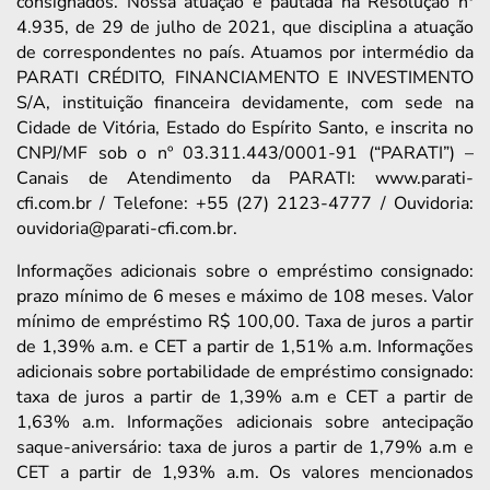
consignados. Nossa atuação é pautada na Resolução nº
4.935, de 29 de julho de 2021, que disciplina a atuação
de correspondentes no país. Atuamos por intermédio da
PARATI CRÉDITO, FINANCIAMENTO E INVESTIMENTO
S/A, instituição financeira devidamente, com sede na
Cidade de Vitória, Estado do Espírito Santo, e inscrita no
CNPJ/MF sob o nº 03.311.443/0001-91 (“PARATI”) –
Canais de Atendimento da PARATI: www.parati-
cfi.com.br / Telefone: +55 (27) 2123-4777 / Ouvidoria:
ouvidoria@parati-cfi.com.br.
Informações adicionais sobre o empréstimo consignado:
prazo mínimo de 6 meses e máximo de 108 meses. Valor
mínimo de empréstimo R$ 100,00. Taxa de juros a partir
de 1,39% a.m. e CET a partir de 1,51% a.m. Informações
adicionais sobre portabilidade de empréstimo consignado:
taxa de juros a partir de 1,39% a.m e CET a partir de
1,63% a.m. Informações adicionais sobre antecipação
saque-aniversário: taxa de juros a partir de 1,79% a.m e
CET a partir de 1,93% a.m. Os valores mencionados