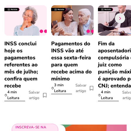
INSS conclui
Pagamentos do
Fim da
hoje os
INSS vão até
aposentador
pagamentos
essa sexta-feira
compulsória
referentes ao
para quem
juiz como
mês de julho;
recebe acima do
punição máx
confira quem
mínimo
é aprovado p
recebe
CNJ; entenda
3 min
Salvar
artigo
Leitura
4 min
4 min
Salvar
Salv
artigo
arti
Leitura
Leitura
INSCREVA-SE NA