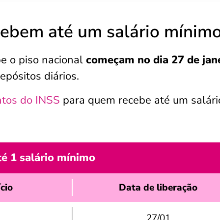
ecebem até um salário mínim
 o piso nacional
começam no dia 27 de jan
epósitos diários.
tos do INSS
para quem recebe até um salári
é 1 salário mínimo
cio
Data de liberação
27/01