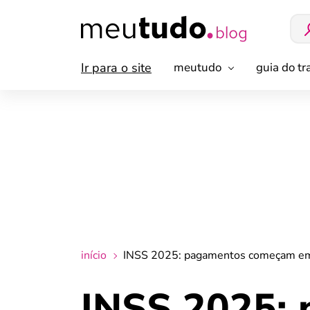
Ir para o site
meutudo
guia do t
início
INSS 2025: pagamentos começam em 
INSS 2025: