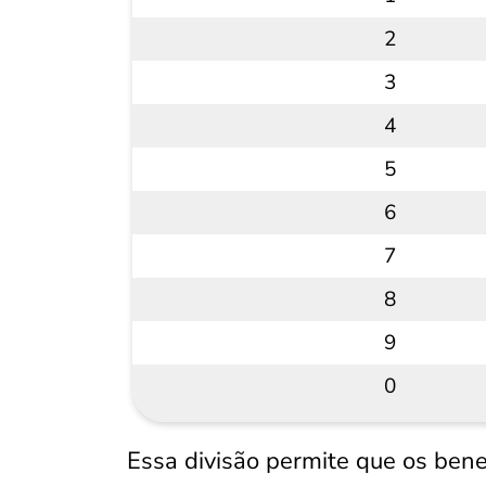
2
3
4
5
6
7
8
9
0
Essa divisão permite que os bene