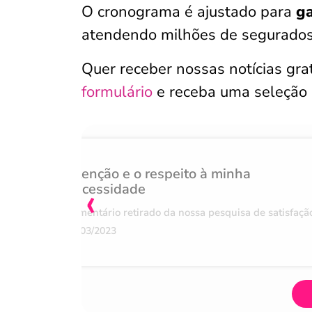
O cronograma é ajustado para
ga
atendendo milhões de segurados
Quer receber nossas notícias gr
formulário
e receba uma seleção
Atenção e o respeito à minha
‹
necessidade
Comentário retirado da nossa pesquisa de satisfaçã
07/03/2023