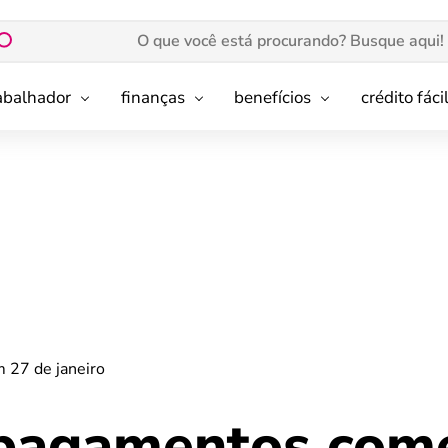
rabalhador
finanças
benefícios
crédito fáci
27 de janeiro
 pagamentos co