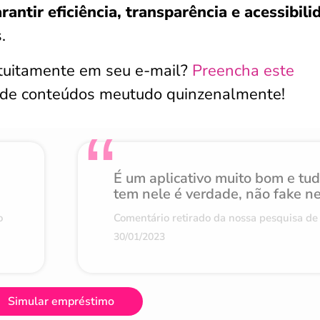
rantir eficiência, transparência e acessibili
.
atuitamente em seu e-mail?
Preencha este
 de conteúdos meutudo quinzenalmente!
É um aplicativo muito bom e tu
tem nele é verdade, não fake n
o
Comentário retirado da nossa pesquisa de 
30/01/2023
Simular empréstimo