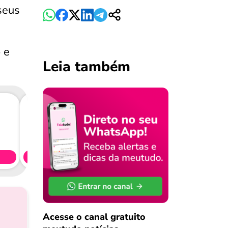
seus
o
e
Leia também
Consig
CL
Simule 
Acesse o canal gratuito