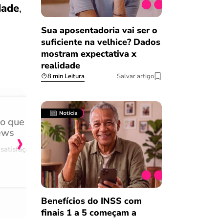
dade
,
Sua aposentadoria vai ser o
suficiente na velhice? Dados
mostram expectativa x
realidade
8 min Leitura
Salvar artigo
do que
Achei muito rápido, sem 
›
ews
burocracia
satisfação
Comentário retirado da nossa pes
08/03/2023
Benefícios do INSS com
finais 1 a 5 começam a