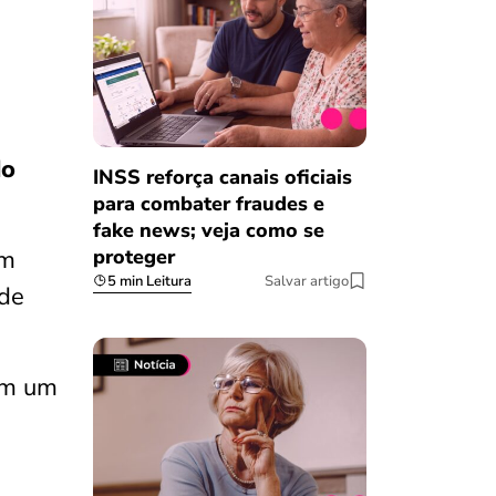
do
INSS reforça canais oficiais
para combater fraudes e
fake news; veja como se
proteger
em
5 min Leitura
Salvar artigo
 de
uem um