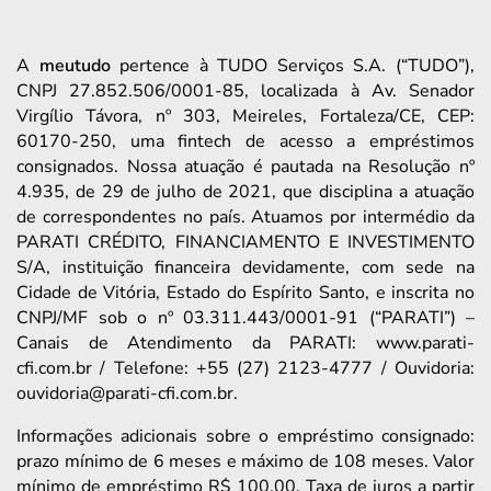
A
meutudo
pertence à TUDO Serviços S.A. (“TUDO”),
CNPJ 27.852.506/0001-85, localizada à Av. Senador
Virgílio Távora, nº 303, Meireles, Fortaleza/CE, CEP:
60170-250, uma fintech de acesso a empréstimos
consignados. Nossa atuação é pautada na Resolução nº
4.935, de 29 de julho de 2021, que disciplina a atuação
de correspondentes no país. Atuamos por intermédio da
PARATI CRÉDITO, FINANCIAMENTO E INVESTIMENTO
S/A, instituição financeira devidamente, com sede na
Cidade de Vitória, Estado do Espírito Santo, e inscrita no
CNPJ/MF sob o nº 03.311.443/0001-91 (“PARATI”) –
Canais de Atendimento da PARATI: www.parati-
cfi.com.br / Telefone: +55 (27) 2123-4777 / Ouvidoria:
ouvidoria@parati-cfi.com.br.
Informações adicionais sobre o empréstimo consignado:
prazo mínimo de 6 meses e máximo de 108 meses. Valor
mínimo de empréstimo R$ 100,00. Taxa de juros a partir