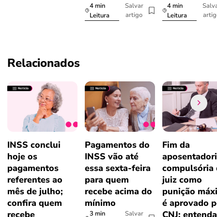
4 min
4 min
Salvar
Salv
artigo
arti
Leitura
Leitura
Relacionados
INSS conclui
Pagamentos do
Fim da
hoje os
INSS vão até
aposentador
pagamentos
essa sexta-feira
compulsória
referentes ao
para quem
juiz como
mês de julho;
recebe acima do
punição máx
confira quem
mínimo
é aprovado p
recebe
CNJ; entenda
3 min
Salvar