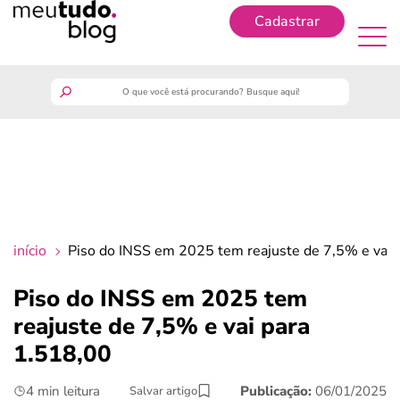
Cadastrar
Cadastrar
meutudo
guia do trabalhador
finanças
início
Piso do INSS em 2025 tem reajuste de 7,5% e vai 
benefícios
Piso do INSS em 2025 tem
reajuste de 7,5% e vai para
crédito fácil
1.518,00
últimas notícias
4 min leitura
Publicação:
06/01/2025
Salvar artigo