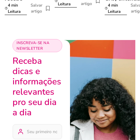
artigo
Leitura
4 min
4 min
Salvar
Salv
artigo
arti
Leitura
Leitura
INSCREVA-SE NA
NEWSLETTER
Receba
dicas e
informações
relevantes
pro seu dia
a dia