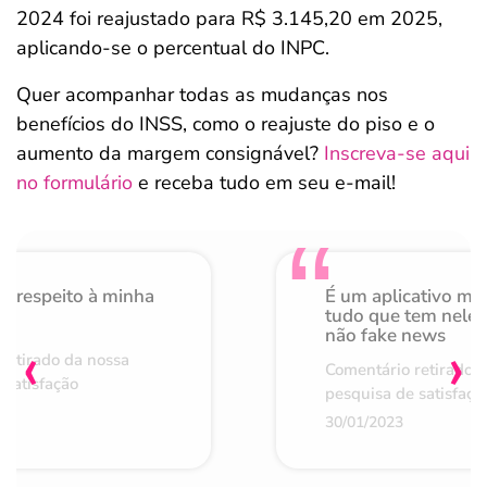
2024 foi reajustado para R$ 3.145,20 em 2025,
aplicando-se o percentual do INPC.
Quer acompanhar todas as mudanças nos
benefícios do INSS, como o reajuste do piso e o
aumento da margem consignável?
Inscreva-se aqui
no formulário
e receba tudo em seu e-mail!
o respeito à minha
É um aplicativo mu
de
tudo que tem nele 
não fake news
‹
›
retirado da nossa
Comentário retirado 
 satisfação
pesquisa de satisfaçã
30/01/2023