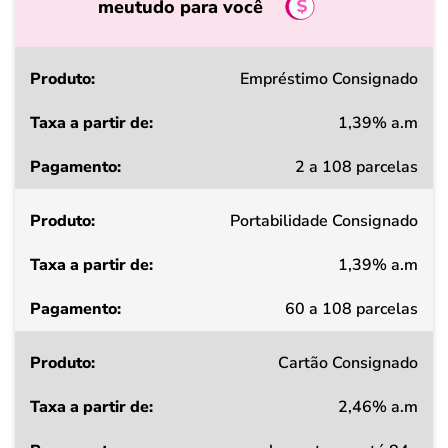
meutudo para você
Produto
Empréstimo Consignado
1,39% a.m
Taxa
2 a 108 parcelas
a
partir
Portabilidade Consignado
de
1,39% a.m
Pagamento
60 a 108 parcelas
Cartão Consignado
2,46% a.m