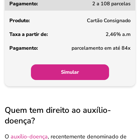
2 a 108 parcelas
a
partir
Cartão Consignado
de
2,46% a.m
Pagamento
parcelamento em até 84x
Simular
Quem tem direito ao auxílio-
doença?
O
auxílio-doença
, recentemente denominado de