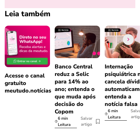
Leia também
Banco Central
Internação
reduz a Selic
psiquiátrica 
Acesse o canal
para 14% ao
cancela dívi
gratuito
ano; entenda o
automaticam
meutudo.notícias
que muda após
entenda a
decisão do
notícia falsa
Copom
6 min
Salv
arti
Leitura
6 min
Salvar
artigo
Leitura