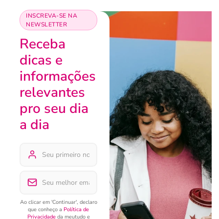
INSCREVA-SE NA
NEWSLETTER
Receba
dicas e
informações
relevantes
pro seu dia
a dia
Ao clicar em 'Continuar', declaro
que conheço a
Política de
Privacidade
da meutudo e