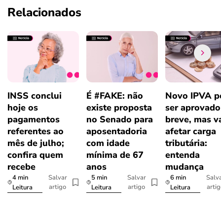
Relacionados
INSS conclui
É #FAKE: não
Novo IPVA p
hoje os
existe proposta
ser aprovad
pagamentos
no Senado para
breve, mas v
referentes ao
aposentadoria
afetar carga
mês de julho;
com idade
tributária:
confira quem
mínima de 67
entenda
recebe
anos
mudança
4 min
5 min
6 min
Salvar
Salvar
Salv
artigo
artigo
arti
Leitura
Leitura
Leitura