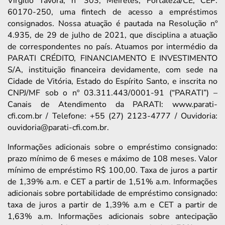
Virgílio Távora, nº 303, Meireles, Fortaleza/CE, CEP:
60170-250, uma fintech de acesso a empréstimos
consignados. Nossa atuação é pautada na Resolução nº
4.935, de 29 de julho de 2021, que disciplina a atuação
de correspondentes no país. Atuamos por intermédio da
PARATI CRÉDITO, FINANCIAMENTO E INVESTIMENTO
S/A, instituição financeira devidamente, com sede na
Cidade de Vitória, Estado do Espírito Santo, e inscrita no
CNPJ/MF sob o nº 03.311.443/0001-91 (“PARATI”) –
Canais de Atendimento da PARATI: www.parati-
cfi.com.br / Telefone: +55 (27) 2123-4777 / Ouvidoria:
ouvidoria@parati-cfi.com.br.
Informações adicionais sobre o empréstimo consignado:
prazo mínimo de 6 meses e máximo de 108 meses. Valor
mínimo de empréstimo R$ 100,00. Taxa de juros a partir
de 1,39% a.m. e CET a partir de 1,51% a.m. Informações
adicionais sobre portabilidade de empréstimo consignado:
taxa de juros a partir de 1,39% a.m e CET a partir de
1,63% a.m. Informações adicionais sobre antecipação