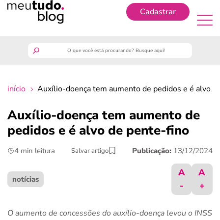
Cadastrar
Cadastrar
meutudo
início
Auxílio-doença tem aumento de pedidos e é alvo de
guia do trabalhador
Auxílio-doença tem aumento de
finanças
pedidos e é alvo de pente-fino
4 min leitura
Publicação:
13/12/2024
Salvar artigo
benefícios
A
A
crédito fácil
notícias
-
+
últimas notícias
O aumento de concessões do auxílio-doença levou o INSS